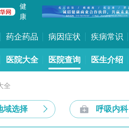
健
康
药企药品
病因症状
疾病常识
医院大全
医院查询
医生介绍
大全
地域选择
呼吸内科