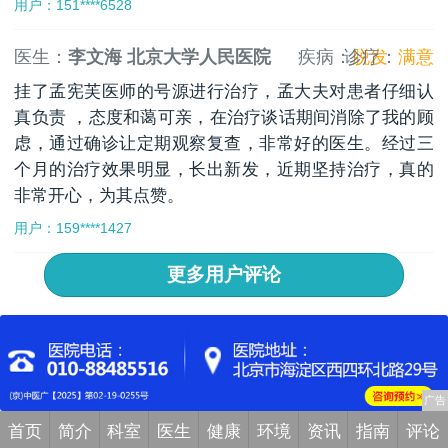
用户：151****6528
医生：
李文海 北京大学人民医院
疾病：
诊疗：
脱发
满意
挂了孟宪芙医师的号源进行治疗，孟大夫对患者仔细认
真负责 ，态度和蔼可亲，在治疗谈话期间消除了我的顾
虑，通过确诊让定期观察复查，非常好的医生。经过三
个月的治疗效果明显，长出新发，近期坚持治疗，真的
非常开心，为其点赞。
用户：159****1427
更多用户评论
首页
简介
科室
医生
健康
环境
资讯
指南
评论