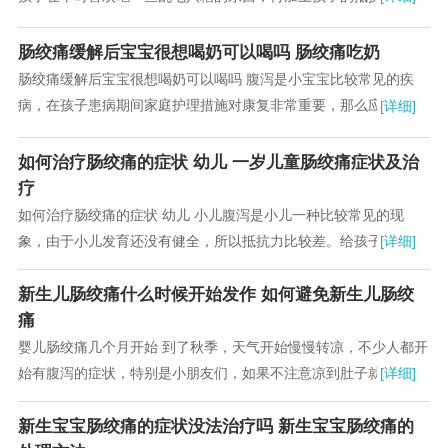
肠胃消化能力较差，小孩子就很容易腹泻，尤其...
肠绞痛缓解后宝宝很想喝奶可以喝吗 肠绞痛吃奶
肠绞痛缓解后宝宝很想喝奶可以喝吗 腹泻是小宝宝比较常见的疾
病，在孩子患病期间家庭护理措施对康复非常重要，那么应该怎样
[详细]
护理出现腹泻孩子呢?这是很多家长都想了解清楚...
如何治疗肠绞痛的症状 幼儿 一岁儿童肠绞痛症状及治
疗
如何治疗肠绞痛的症状 幼儿 小儿腹泻是小儿一种比较常见的现
象，由于小儿发育还没有健全，所以抵抗力比较差。给孩子的健康
[详细]
带来严重影响。下面小编我就小儿腹泻如何预防做...
新生儿肠绞痛什么时候开始发作 如何避免新生儿肠绞
痛
婴儿肠绞痛几个月开始 到了秋季，天气开始慢慢转凉，不少人都开
始有腹泻的症状，特别是小朋友们，如果不注意凉到肚子就容易腹
[详细]
泻。妈妈们一般也不想给孩子吃药，毕竟时间长...
新生宝宝肠绞痛的症状没法治疗吗 新生宝宝肠绞痛的