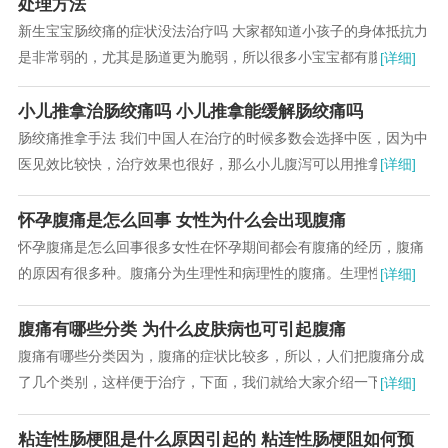
处理方法
新生宝宝肠绞痛的症状没法治疗吗 大家都知道小孩子的身体抵抗力
是非常弱的，尤其是肠道更为脆弱，所以很多小宝宝都有腹泻的经
[详细]
历，小儿腹泻的时候对担心的就是家长了...
小儿推拿治肠绞痛吗 小儿推拿能缓解肠绞痛吗
肠绞痛推拿手法 我们中国人在治疗的时候多数会选择中医，因为中
医见效比较快，治疗效果也很好，那么小儿腹泻可以用推拿来治疗
[详细]
吗?关于这个问题，接下来的内容我们一起来详...
怀孕腹痛是怎么回事 女性为什么会出现腹痛
怀孕腹痛是怎么回事很多女性在怀孕期间都会有腹痛的经历，腹痛
的原因有很多种。腹痛分为生理性和病理性的腹痛。生理性的腹痛
[详细]
通过调理会得到一定的缓解，而病理性的腹痛就要...
腹痛有哪些分类 为什么皮肤病也可引起腹痛
腹痛有哪些分类因为，腹痛的症状比较多，所以，人们把腹痛分成
了几个类别，这样便于治疗，下面，我们就给大家介绍一下腹痛的
[详细]
分类，每种分类里还有一些小的分类，所以大家都...
粘连性肠梗阻是什么原因引起的 粘连性肠梗阻如何预