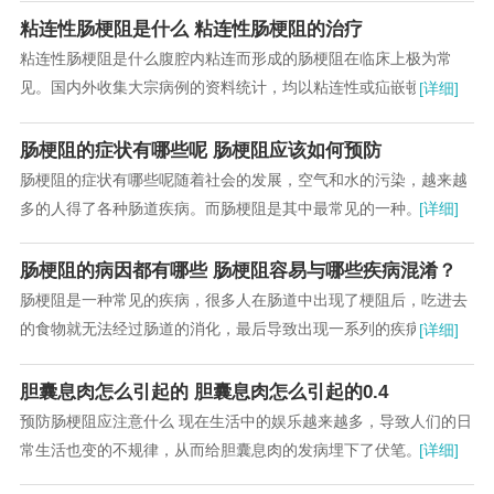
粘连性肠梗阻是什么 粘连性肠梗阻的治疗
粘连性肠梗阻是什么腹腔内粘连而形成的肠梗阻在临床上极为常
见。国内外收集大宗病例的资料统计，均以粘连性或疝嵌顿为最
[详细]
多。...
肠梗阻的症状有哪些呢 肠梗阻应该如何预防
肠梗阻的症状有哪些呢随着社会的发展，空气和水的污染，越来越
多的人得了各种肠道疾病。而肠梗阻是其中最常见的一种。肠梗阻
[详细]
指肠内容物在肠道中通过时受到阻碍。...
肠梗阻的病因都有哪些 肠梗阻容易与哪些疾病混淆？
肠梗阻是一种常见的疾病，很多人在肠道中出现了梗阻后，吃进去
的食物就无法经过肠道的消化，最后导致出现一系列的疾病。很多
[详细]
人对于肠梗阻的具体原因不了解，今天就要给大家...
胆囊息肉怎么引起的 胆囊息肉怎么引起的0.4
预防肠梗阻应注意什么 现在生活中的娱乐越来越多，导致人们的日
常生活也变的不规律，从而给胆囊息肉的发病埋下了伏笔。胆囊息
[详细]
肉发病率的升高，引起了人们的重视，那么胆囊...