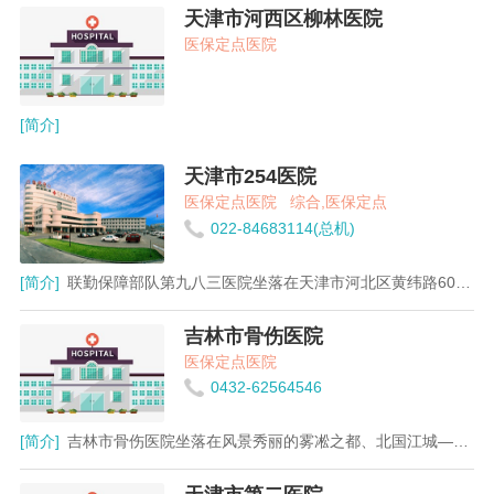
天津市河西区柳林医院
医保定点医院
[简介]
天津市254医院
医保定点医院
综合,医保定点
022-84683114(总机)
[简介]
联勤保障部队第九八三医院坐落在天津市河北区黄纬路60号，是驻天津市唯一的一所军队三级甲等医院。医院始建于1949年，1954年正式命名为“中国人民解放军第二五四医院”。现为全国药品不良反应重点监察医院、全国临床药物试验机构、全军临床药理基地、第二和第三军医大学、白求恩军医学院、武警医学院教学医院，南开大学医学院附属医院，天津市交通事故定点医院和首批医保定点医院。医院专科特色明显，设有38个科室，46个专业，拥有全军冠心病介入治疗中心、北京军区生殖健康技术中心和泌尿外科、骨科、消化内科等重点专科。医院技术力量雄厚，现有教授24名，硕士生导师10名，硕士以上人才75名，高级职称人员100余名，先后获国家、军队、天津市科技成果奖300余项，国家专利21项，填补天津市技术空白25项。医院诊疗设备先进，有数字减影机、手术磁导航系统、消化内窥镜、肿瘤诊疗系统等国内一流的大型设备161件，信息化水平在天津市名列前茅。医院休养环境优美，院内曹锟私人花园遗迹保存完好，绿化面积达46%，亲水环境为国内少有。医院人文氛围浓厚，奉行“医患关系零距离、医护质量零缺陷、医疗保障零障碍”的“三零”服务理念，承诺“明明白白看病，清清楚楚交费”，先后被评为全国首批“百姓放心示范医院”、天津市“十佳医院”、“物价信得过医院”。
吉林市骨伤医院
医保定点医院
0432-62564546
[简介]
吉林市骨伤医院坐落在风景秀丽的雾凇之都、北国江城——吉林省吉林市。北邻吉林站，南近解放大路，西靠吉林市繁华商业区东市场，东傍市区主干道天津街，交通便利、区位优势明显。医院创建于1964年，是一所集医疗、教学、科研、预防保健等功能为一体的二级甲等专科医院，是吉林省重点专科建设单位，中华慈善总会吉林市股骨头坏死医疗救助中心，吉大一院集团医院、吉大二院的“骨科联盟”医院，吉大一院骨关节中心协作单位，长春中医药大学临床教学医院。医院占地1300多平方米，建筑面积近3600平方米，开放床位130张。特色科室有关节创伤科、脊柱创伤科、手足创伤科、软伤科、疼痛科、骨内科等。作为吉林市首家环卫工人爱心医院，吉林市骨伤医院给每一位住院治疗的环卫工人减免部分医疗费用，让他们体会到社会给予的帮助与关爱；积极筹建“百站千村”基层服务站，为偏远乡镇百姓开通诊疗绿色通道；救护车免费接送患者出院、入院；低保住院患者凭有效证件就可免费享受一日三餐；每逢节日，会为住院患者送上时令食品，让他们感受到在院如同在家一样的温暖……医院坚持“人才兴院，质量立院，科技强院”的办院宗旨，瞄准国内外先进技术，积极开展科技攻关，已获得国家专利13项，多项成果获得省市科技进步奖和科技成果奖，在诊治骨科相关疾病、技术革新方面跃上了新台阶；院领导班子将患者满意度作为评价管理成败的唯一标准，在全院推行感动服务、“三好一满意服务”、“亲情服务”，树立了良好的社会公众形象。被市政府命名为群众满意医院，连续多年被评为省、市文明单位，市、区先进单位，省中医药管理局优胜单位，省先进基层党组织等荣誉称号。医院始终遵循“精于骨伤患者至上”的经营理念，以扎根东北沃土造福桑梓，布局全国服务百姓的责任与担当，昂首阔步朝着创省内骨科专业典范、全国驰名品牌的奋斗目标，不断前行。在传承中医骨伤特色基础上，不断引进国际化、专业化、标准化的医学前沿技术及经营管理理念，深化临床医学人才培养。经过多年的发展实践，近年来，吉林市骨伤医院正以专业性强、技术积累雄厚、发展潜力大、服务能力卓越的崭新风貌力做患者健行天下的支撑者。