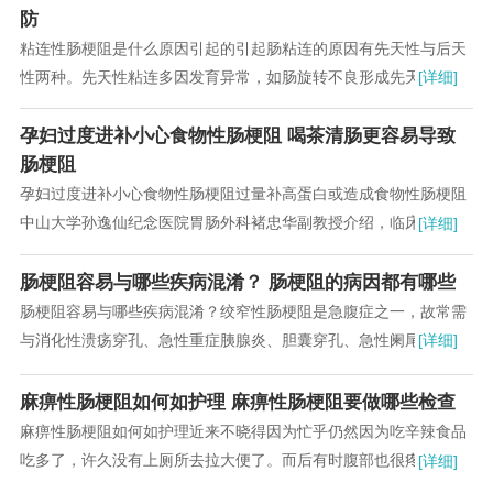
防
粘连性肠梗阻是什么原因引起的引起肠粘连的原因有先天性与后天
性两种。先天性粘连多因发育异常，如肠旋转不良形成先天性纤维
[详细]
束带或胎粪性腹膜炎所致。...
孕妇过度进补小心食物性肠梗阻 喝茶清肠更容易导致
肠梗阻
孕妇过度进补小心食物性肠梗阻过量补高蛋白或造成食物性肠梗阻
中山大学孙逸仙纪念医院胃肠外科褚忠华副教授介绍，临床中发
[详细]
现，妊娠16～20周、32～36周或产后...
肠梗阻容易与哪些疾病混淆？ 肠梗阻的病因都有哪些
肠梗阻容易与哪些疾病混淆？绞窄性肠梗阻是急腹症之一，故常需
与消化性溃疡穿孔、急性重症胰腺炎、胆囊穿孔、急性阑尾炎或阑
[详细]
尾穿孔等疾病相鉴别。...
麻痹性肠梗阻如何如护理 麻痹性肠梗阻要做哪些检查
麻痹性肠梗阻如何如护理近来不晓得因为忙乎仍然因为吃辛辣食品
吃多了，许久没有上厕所去拉大便了。而后有时腹部也很疼痛。我
[详细]
都不晓得因为何故以致。...