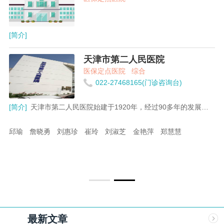
[简介]
天津市第二人民医院
医保定点医院
综合
022-27468165(门诊咨询台)
[简介]
天津市第二人民医院始建于1920年，经过90多年的发展历程，医院已逐步发展成为一所集医疗、教学、科研、预防、保健为一体，内、外、妇、儿全面发展，以综合肝病治疗为特色的三级甲等医院。 医院占地面积6万平方米，开放床位400张，年门诊量约10余万人次，年出院病人8千人次。医院现有在职职工近700人。 医院门诊部设有肝病内科、肝病外科、妇产科、中医科、感染科、性病科和急症科，并配备有母婴阻断、肝病预防咨询、脂肪肝等特色门诊以及一流的功能检查科室。 门诊严格按病种划分诊疗区域并配合完善的消毒隔离制度，保证患者就诊安全，避免交互感染。 医院在肝衰竭的人工肝治疗、非病毒性肝病、急慢性肝炎、肝硬化及肝癌的个体化治疗、阻断母婴垂直传播、中西医结合治疗肝病、病毒性肝炎的免疫诊断以及对肝炎病毒变异的研究、无症状乙肝病毒携带者动态监测以及各种法定传染病，尤其是儿科传染病的监测和治疗抢救等方面，达到国内领先或先进水平。是天津及华北地区肝病诊疗的权威单位之一，天津市优势领域学科、天津市重点发展学科，诊治的病毒性肝炎患者人数在全国名列前茅，在天津市稳居龙头地位。医院的传染病学科被确定为天津市临床优势学科。 感染二科和性病诊疗中心是完全按照国家有关法规建设的现代化、规范化诊疗机构。在性传播疾病诊断治疗及分子病毒学、免疫学、基因测序等方面居国内先进水平。 医院的红丝带爱之家与国内外艾滋病治疗机构、公益组织和志愿者组织密切合作，为患者提供医疗救治、心理疏导以及人文关怀。 医院设备先进，拥有螺旋CT、DR、大型C型臂X光机、CR、数字化彩色多普勒、全自动血细胞分析仪、全自动生化分析系统、全自动电化学发光免疫分析系统、全自动凝血分析仪、基因测序仪、流式细胞仪、中央无线遥控监测系统、数字化连续无创血液动力学监测系统等，为肝病、性病及相关传染病的临床影象、介入治疗、血液净化、心电诊断等提供技术支持。依托先进设备和技术，医院可开展微波、射频、冷冻消融、TACE、PEI以及外科手术切除部分肝脏等系列肝癌治疗方法。 医院拥有高级职称的专业技术人员80人。专业技术人员中有博士学位8人，硕士学位60人。 医院是天津医科大学、天津中医药大学、天津武警医学院、第四军医大学的教学医院，有硕士生导师25人，教授、副教授32人。医院有多名专家在全国及本市各专业学术团体任职。其中包括中华医学会消化病学分会常务委员，中华医学会感染病学分会常务委员，中华医学会肝病学分会常务委员，天津市医学会消化病学分会主任委员，天津市医学会感染病学分会主任委员，天津市医学会肝病学分会主任委员，天津影像技术研究会副会长。 天津市肝病医学研究所设立于我院，医院被国家中医药管理局列为国家中西医结合传染病临床基地、国家中医药防治新发、突发传染病重点研究室、国家中医科研（病毒分子生物学）二级实验室，被天津市卫生局列为天津市中西医结合传染病临床基地。 医院被卫生部、国家中医药管理局、总后勤部评为全国中医示范单位。 2011年经市卫生局批准建立天津市肝病医学研究所。目前主要在病毒性肝炎和肝癌领域进行研究，研究水平达国际领先。研究所的建立不仅完善了医院医、教、研的发展模式，也使医院在基础研究领域开拓了广阔的空间，构建了“转化医学”的研究思路。 近年来医院全体干部职工圆满地完成了抗击SARS、奥运反恐，支援四川青海地震医疗队，支援新疆、安徽、河南应对麻疹、手足口病疫情医疗队工作，充分展示了医院公共卫生应急突发事件的处置能力。 医院以“综合发展，专科特色”为战略，以人才队伍建设为基础，以学科发展和科技进步为手段，以科学管理为保障。坚持临床与科研教学并重，努力把医院建成专科优势鲜明、特色突出、疗效显著、管理规范、服务一流、科研实力雄厚，具有一定规模的，立足环渤海，辐射华北地区的以综合肝病治疗为特色的现代化专科医院。
邱瑜
詹晓勇
刘惠珍
崔玲
刘淑芝
金艳萍
郑慧慧
最新文章