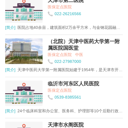
天津市第二医院
医保定点医院
022-26216566
[简介]
医院占地40余亩，建筑面积2万余平方米，与金钢花园融为一体，绿树成荫，景致幽雅，是治疗、康复的理想场所。院内设有19个临床科室，7个医技科室和14个职能科室。在技术人员队伍中主任医师33人，副主任医师64人。同时医院拥有一批较先进的医疗检查、诊断及治疗仪器。
（北院）天津中医药大学第一附
属医院国医堂
医保定点医院
中医
022-27987000
[简介]
天津中医药大学第一附属医院始建于1954年，是天津市开设最早、建设规模最大的中医医疗机构，全国省级示范中医院，全国百佳医院，全国百姓放心示范医院，天津市三级甲等医院，天津市十佳医院，天津市中医医学中心，全国针灸临床研究中心和国家中医临床研究基地。 医院分为南北两个院区，建筑面积总和26万平方米，装备3.0T MRI、宝石能谱CT等高端医疗仪器千余台(架)，设35个临床和技术科室，103个专病门诊，开放床位2600张，在职员工2340人。医院日均门诊量近万人次，年门诊量连续7年超200万人次，2015年超300万人次，位居天津市各医院门诊量前列。 医院拥有中国工程院院士2名，中国国医大师2名，国家有突出贡献专家4名，享受政府特殊贡献津贴专家12名，天津市政府授衔专家5名，博士生导师24名，天津市名中医23名；有国家级重点学科(专科)30个，包括针灸推拿学和中医内科学教育部重点学科2个，儿科、肿瘤科等国家卫生计生委重点专科4个，中医心病学、中医肾病学、中医疮疡病学等国家中医药管理局重点学科10个，血液科、风湿免疫科、内分泌科、骨伤科等国家中医药管理局重点专科13个，国家中医药管理局中医、中西医结合急诊临床基地1个；“针刺治疗脑病研究”和“中医药防治心血管疾病研究”教育部创新团队2个。 近五年来，医院共获各级立项科研课题205项，取得科技成果鉴定93项，获各级科技奖励42项，其中天津市科学技术进步一等奖2项。医院先后与日本、韩国、德国、法国、瑞士、美国、俄罗斯、阿曼等40余个国家建立医疗合作关系，每年接待海外患者愈千人，名扬海内外，并连续两年获得“天津城市民生贡献奖”，成为了天津市一道靓丽的城市名片。 多年来，医院以“中风病”、“冠心病”两大“国家中医临床研究基地”为核心竞争力，逐渐形成多学科齐头并进、中西医结合共同发展的良好势头。医院始终坚持“发展事业，服务社会，维护健康，造福人类”的宗旨，坚持“发挥中医优势，突出针灸特色，坚持‘五专’模式，借助西医优势学科，建设国内一流，世界知名的现代化中医医院”的发展战略，提出了“三个转变”(由追求数量型医院向提高质量型医院转变，由医疗型医院向研究型医院转变，由经验型管理向科学化管理转变)，着力打造一个中心(中国针灸中心)、两个基地(中风病和冠心病两个研究基地)、四个专科诊疗中心(中西医结合肿瘤、中西医结合肾病、中西医结合儿科、中西医结合骨伤4个专科诊疗中心)，不断增强医疗特色和优势，提升医疗服务水平，努力建设成为人民群众满意的、中医特色鲜明的现代化中医医院。
临沂市河东区人民医院
医保定点医院
0539-8385561
[简介]
24个临床科室和办公室、医务科、护理部等10个后勤行政科室。
天津市水阁医院