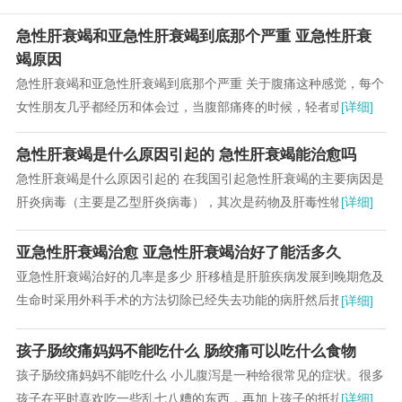
急性肝衰竭和亚急性肝衰竭到底那个严重 亚急性肝衰
竭原因
急性肝衰竭和亚急性肝衰竭到底那个严重 关于腹痛这种感觉，每个
女性朋友几乎都经历和体会过，当腹部痛疼的时候，轻者或许还能
[详细]
忍受，如果稍微严重的话，会疼不欲生，不停的...
急性肝衰竭是什么原因引起的 急性肝衰竭能治愈吗
急性肝衰竭是什么原因引起的 在我国引起急性肝衰竭的主要病因是
肝炎病毒（主要是乙型肝炎病毒），其次是药物及肝毒性物质（如
[详细]
乙醇、化学制剂等）。儿童急性肝衰竭还可见于...
亚急性肝衰竭治愈 亚急性肝衰竭治好了能活多久
亚急性肝衰竭治好的几率是多少 肝移植是肝脏疾病发展到晚期危及
生命时采用外科手术的方法切除已经失去功能的病肝然后把一个健
[详细]
康肝脏植入人体内这个过程就是肝移植俗称“换...
孩子肠绞痛妈妈不能吃什么 肠绞痛可以吃什么食物
孩子肠绞痛妈妈不能吃什么 小儿腹泻是一种给很常见的症状。很多
孩子在平时喜欢吃一些乱七八糟的东西，再加上孩子的抵抗能力和
[详细]