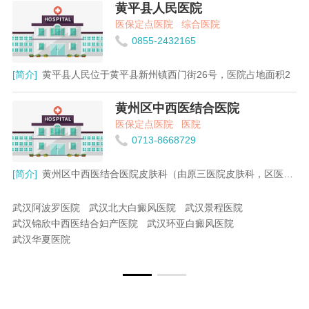
黄平县人民医院
医保定点医院
综合医院
0855-2432165
[简介]
黄平县人民位于黄平县新州镇西门街26号，医院占地面积2
黄州区中西医结合医院
医保定点医院
医院
0713-8668729
[简介]
黄州区中西医结合医院皮肤科（由原三医院皮肤科，区医院胜
武汉北大白癜风医院
武汉景程医院
殷之生
黄丽
乐细高
合妇产医院
武汉环亚白癜风医院
张新华