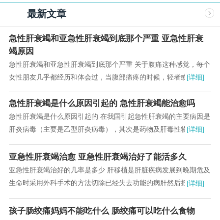
最新文章
急性肝衰竭和亚急性肝衰竭到底那个严重 亚急性肝衰
竭原因
急性肝衰竭和亚急性肝衰竭到底那个严重 关于腹痛这种感觉，每个
女性朋友几乎都经历和体会过，当腹部痛疼的时候，轻者或许还能
[详细]
忍受，如果稍微严重的话，会疼不欲生，不停的...
急性肝衰竭是什么原因引起的 急性肝衰竭能治愈吗
急性肝衰竭是什么原因引起的 在我国引起急性肝衰竭的主要病因是
肝炎病毒（主要是乙型肝炎病毒），其次是药物及肝毒性物质（如
[详细]
乙醇、化学制剂等）。儿童急性肝衰竭还可见于...
亚急性肝衰竭治愈 亚急性肝衰竭治好了能活多久
亚急性肝衰竭治好的几率是多少 肝移植是肝脏疾病发展到晚期危及
生命时采用外科手术的方法切除已经失去功能的病肝然后把一个健
[详细]
康肝脏植入人体内这个过程就是肝移植俗称“换...
孩子肠绞痛妈妈不能吃什么 肠绞痛可以吃什么食物