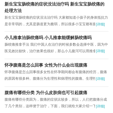
新生宝宝肠绞痛的症状没法治疗吗 新生宝宝肠绞痛的
处理方法
新生宝宝肠绞痛的症状没法治疗吗 大家都知道小孩子的身体抵抗力
是非常弱的，尤其是肠道更为脆弱，所以很多小宝宝都有腹泻的经
[详细]
历，小儿腹泻的时候对担心的就是家长了...
小儿推拿治肠绞痛吗 小儿推拿能缓解肠绞痛吗
肠绞痛推拿手法 我们中国人在治疗的时候多数会选择中医，因为中
医见效比较快，治疗效果也很好，那么小儿腹泻可以用推拿来治疗
[详细]
吗?关于这个问题，接下来的内容我们一起来详...
怀孕腹痛是怎么回事 女性为什么会出现腹痛
怀孕腹痛是怎么回事很多女性在怀孕期间都会有腹痛的经历，腹痛
的原因有很多种。腹痛分为生理性和病理性的腹痛。生理性的腹痛
[详细]
通过调理会得到一定的缓解，而病理性的腹痛就要...
腹痛有哪些分类 为什么皮肤病也可引起腹痛
腹痛有哪些分类因为，腹痛的症状比较多，所以，人们把腹痛分成
了几个类别，这样便于治疗，下面，我们就给大家介绍一下腹痛的
[详细]
分类，每种分类里还有一些小的分类，所以大家都...