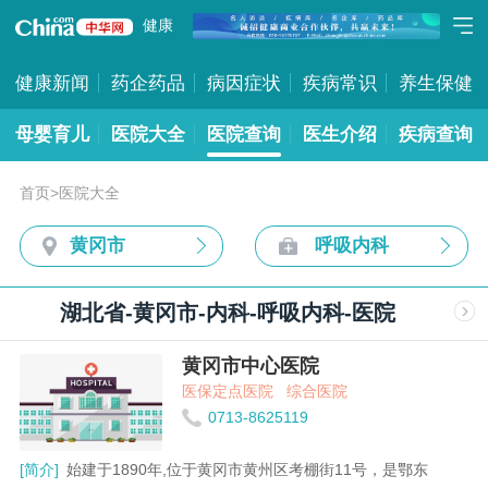
健康
健康新闻
药企药品
病因症状
疾病常识
养生保健
母婴育儿
医院大全
医院查询
医生介绍
疾病查询
首页
>
医院大全
黄冈市
呼吸内科
湖北省-黄冈市-内科-呼吸内科-医院
黄冈市中心医院
医保定点医院
综合医院
0713-8625119
[简介]
始建于1890年,位于黄冈市黄州区考棚街11号，是鄂东