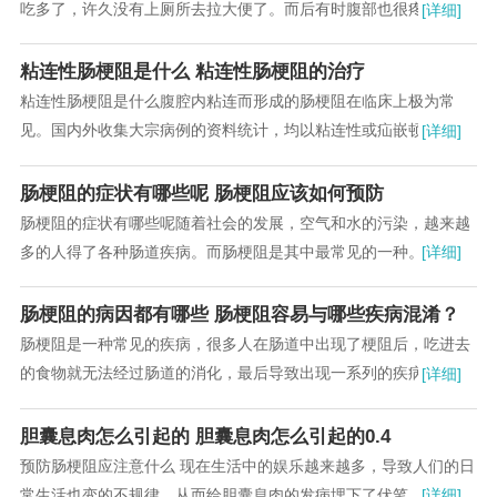
吃多了，许久没有上厕所去拉大便了。而后有时腹部也很疼痛。我
[详细]
都不晓得因为何故以致。...
粘连性肠梗阻是什么 粘连性肠梗阻的治疗
粘连性肠梗阻是什么腹腔内粘连而形成的肠梗阻在临床上极为常
见。国内外收集大宗病例的资料统计，均以粘连性或疝嵌顿为最
[详细]
多。...
肠梗阻的症状有哪些呢 肠梗阻应该如何预防
肠梗阻的症状有哪些呢随着社会的发展，空气和水的污染，越来越
多的人得了各种肠道疾病。而肠梗阻是其中最常见的一种。肠梗阻
[详细]
指肠内容物在肠道中通过时受到阻碍。...
肠梗阻的病因都有哪些 肠梗阻容易与哪些疾病混淆？
肠梗阻是一种常见的疾病，很多人在肠道中出现了梗阻后，吃进去
的食物就无法经过肠道的消化，最后导致出现一系列的疾病。很多
[详细]
人对于肠梗阻的具体原因不了解，今天就要给大家...
胆囊息肉怎么引起的 胆囊息肉怎么引起的0.4
预防肠梗阻应注意什么 现在生活中的娱乐越来越多，导致人们的日
常生活也变的不规律，从而给胆囊息肉的发病埋下了伏笔。胆囊息
[详细]