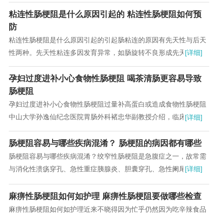
粘连性肠梗阻是什么原因引起的 粘连性肠梗阻如何预
防
粘连性肠梗阻是什么原因引起的引起肠粘连的原因有先天性与后天
性两种。先天性粘连多因发育异常，如肠旋转不良形成先天性纤维
[详细]
束带或胎粪性腹膜炎所致。...
孕妇过度进补小心食物性肠梗阻 喝茶清肠更容易导致
肠梗阻
孕妇过度进补小心食物性肠梗阻过量补高蛋白或造成食物性肠梗阻
中山大学孙逸仙纪念医院胃肠外科褚忠华副教授介绍，临床中发
[详细]
现，妊娠16～20周、32～36周或产后...
肠梗阻容易与哪些疾病混淆？ 肠梗阻的病因都有哪些
肠梗阻容易与哪些疾病混淆？绞窄性肠梗阻是急腹症之一，故常需
与消化性溃疡穿孔、急性重症胰腺炎、胆囊穿孔、急性阑尾炎或阑
[详细]
尾穿孔等疾病相鉴别。...
麻痹性肠梗阻如何如护理 麻痹性肠梗阻要做哪些检查
麻痹性肠梗阻如何如护理近来不晓得因为忙乎仍然因为吃辛辣食品