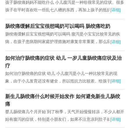
孩子肠绞痛妈妈不能吃什么 小儿腹泻是一种给很常见的症状。很多
孩子在平时喜欢吃一些乱七八糟的东西，再加上孩子的抵抗能力和
[详细]
肠胃消化能力较差，小孩子就很容易腹泻，尤其...
肠绞痛缓解后宝宝很想喝奶可以喝吗 肠绞痛吃奶
肠绞痛缓解后宝宝很想喝奶可以喝吗 腹泻是小宝宝比较常见的疾
病，在孩子患病期间家庭护理措施对康复非常重要，那么应该怎样
[详细]
护理出现腹泻孩子呢?这是很多家长都想了解清楚...
如何治疗肠绞痛的症状 幼儿 一岁儿童肠绞痛症状及治
疗
如何治疗肠绞痛的症状 幼儿 小儿腹泻是小儿一种比较常见的现
象，由于小儿发育还没有健全，所以抵抗力比较差。给孩子的健康
[详细]
带来严重影响。下面小编我就小儿腹泻如何预防做...
新生儿肠绞痛什么时候开始发作 如何避免新生儿肠绞
痛
婴儿肠绞痛几个月开始 到了秋季，天气开始慢慢转凉，不少人都开
始有腹泻的症状，特别是小朋友们，如果不注意凉到肚子就容易腹
[详细]
泻。妈妈们一般也不想给孩子吃药，毕竟时间长...