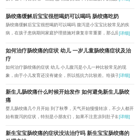
肠胃消化能力较差，小孩子就很容易腹泻，尤其...
肠绞痛缓解后宝宝很想喝奶可以喝吗 肠绞痛吃奶
肠绞痛缓解后宝宝很想喝奶可以喝吗 腹泻是小宝宝比较常见的疾
病，在孩子患病期间家庭护理措施对康复非常重要，那么应该怎样
[详细]
护理出现腹泻孩子呢?这是很多家长都想了解清楚...
如何治疗肠绞痛的症状 幼儿 一岁儿童肠绞痛症状及治
疗
如何治疗肠绞痛的症状 幼儿 小儿腹泻是小儿一种比较常见的现
象，由于小儿发育还没有健全，所以抵抗力比较差。给孩子的健康
[详细]
带来严重影响。下面小编我就小儿腹泻如何预防做...
新生儿肠绞痛什么时候开始发作 如何避免新生儿肠绞
痛
婴儿肠绞痛几个月开始 到了秋季，天气开始慢慢转凉，不少人都开
始有腹泻的症状，特别是小朋友们，如果不注意凉到肚子就容易腹
[详细]
泻。妈妈们一般也不想给孩子吃药，毕竟时间长...
新生宝宝肠绞痛的症状没法治疗吗 新生宝宝肠绞痛的