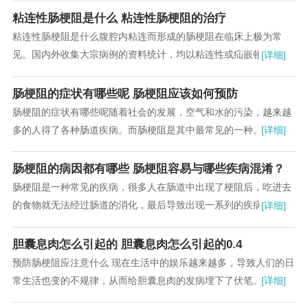
粘连性肠梗阻是什么 粘连性肠梗阻的治疗
粘连性肠梗阻是什么腹腔内粘连而形成的肠梗阻在临床上极为常
见。国内外收集大宗病例的资料统计，均以粘连性或疝嵌顿为最
[详细]
多。...
肠梗阻的症状有哪些呢 肠梗阻应该如何预防
肠梗阻的症状有哪些呢随着社会的发展，空气和水的污染，越来越
多的人得了各种肠道疾病。而肠梗阻是其中最常见的一种。肠梗阻
[详细]
指肠内容物在肠道中通过时受到阻碍。...
肠梗阻的病因都有哪些 肠梗阻容易与哪些疾病混淆？
肠梗阻是一种常见的疾病，很多人在肠道中出现了梗阻后，吃进去
的食物就无法经过肠道的消化，最后导致出现一系列的疾病。很多
[详细]
人对于肠梗阻的具体原因不了解，今天就要给大家...
胆囊息肉怎么引起的 胆囊息肉怎么引起的0.4
预防肠梗阻应注意什么 现在生活中的娱乐越来越多，导致人们的日
常生活也变的不规律，从而给胆囊息肉的发病埋下了伏笔。胆囊息
[详细]
肉发病率的升高，引起了人们的重视，那么胆囊...