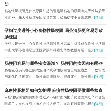
防
粘连性肠梗阻是什么原因引起的引起肠粘连的原因有先天性与后天
性两种。先天性粘连多因发育异常，如肠旋转不良形成先天性纤维
[详细]
束带或胎粪性腹膜炎所致。...
孕妇过度进补小心食物性肠梗阻 喝茶清肠更容易导致
肠梗阻
孕妇过度进补小心食物性肠梗阻过量补高蛋白或造成食物性肠梗阻
中山大学孙逸仙纪念医院胃肠外科褚忠华副教授介绍，临床中发
[详细]
现，妊娠16～20周、32～36周或产后...
肠梗阻容易与哪些疾病混淆？ 肠梗阻的病因都有哪些
肠梗阻容易与哪些疾病混淆？绞窄性肠梗阻是急腹症之一，故常需
与消化性溃疡穿孔、急性重症胰腺炎、胆囊穿孔、急性阑尾炎或阑
[详细]
尾穿孔等疾病相鉴别。...
麻痹性肠梗阻如何如护理 麻痹性肠梗阻要做哪些检查
麻痹性肠梗阻如何如护理近来不晓得因为忙乎仍然因为吃辛辣食品
吃多了，许久没有上厕所去拉大便了。而后有时腹部也很疼痛。我
[详细]
都不晓得因为何故以致。...