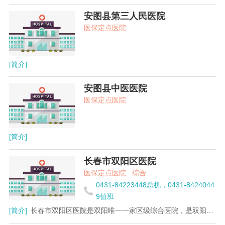
安图县第三人民医院
医保定点医院
[简介]
安图县中医医院
医保定点医院
[简介]
长春市双阳区医院
医保定点医院
综合
0431-84223448总机，0431-8424044
9值班
[简介]
长春市双阳区医院是双阳唯一一家区级综合医院，是双阳区医疗设备、医疗技术、医疗环境、服务质量最好的医院。她担负着全区几十万人口及数万名职工的医疗、预防保健任务。区医院牢固树立“一切为了病人”这一宗旨，不断提高管理水平和技术水平，全心全意为患者服务，把医院真正办成了患者信赖、群众满意的医院。1995年-2001年连续被市委评为模范基层党组织，98年被长春市评为“精神文明建设标兵”单位，94-2004年被省委省政府评为省级精神文明单位，2001年被省社会调查中心评为“百姓满意医院”，2002年被长春市政委评为“劳动模范集体”，2003年被省厅评为防治“非典”先进集体，2004年9月被评为省“劳模集体”，2005年被市卫生局评为“医院管理年”先进单位，2006年被卫生局评为精神文明先进单位，被市总工会评为“最佳职工代表大会”单位。 医院坚持科技兴院的原则，现有主任医师7人，副主任医师21人，主治医师、主管医师、主管检验师156人。设有内、外、妇、儿等住院疗区11个，病床340张。其中普外科、眼科为市级重点专科。拥有万元以上大型医疗设备160余台（件），螺旋CT、CR、彩色B超、全自动生化分析仪、岛津X光机、血管造影极、血液透析、莹光免疫全自动分析仪、纤维结肠镜、膀胱镜、支气管镜等都是近年来购置的先进诊疗设备。 不断引进新技术、新疗法。能开展泌尿、肛肠、胸脑外科、断指、趾再植术、角膜异体移植手术、人工晶体入术、肝叶切除术、髋关节膝关节节植换术、人工股骨头植术、先天性心脏病修补术等医疗技术均达到市级医院水平。 区医院本着便民、为民、利民的原则，大力开展平民医疗。同样的手术同级医院相比费用要低三分之一。宾馆式的环境，亲人般的服务，低廉的收费吸引了周边许多县、市区患者前来就医。年门诊量达18万人次，住院病人1.2万人次。医院将继续以“质量是生命、医德是本钱、信誉是效益”这一原则，竭成为百姓服务。