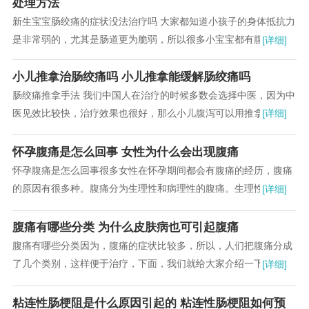
处理方法
新生宝宝肠绞痛的症状没法治疗吗 大家都知道小孩子的身体抵抗力
是非常弱的，尤其是肠道更为脆弱，所以很多小宝宝都有腹泻的经
[详细]
历，小儿腹泻的时候对担心的就是家长了...
小儿推拿治肠绞痛吗 小儿推拿能缓解肠绞痛吗
肠绞痛推拿手法 我们中国人在治疗的时候多数会选择中医，因为中
医见效比较快，治疗效果也很好，那么小儿腹泻可以用推拿来治疗
[详细]
吗?关于这个问题，接下来的内容我们一起来详...
怀孕腹痛是怎么回事 女性为什么会出现腹痛
怀孕腹痛是怎么回事很多女性在怀孕期间都会有腹痛的经历，腹痛
的原因有很多种。腹痛分为生理性和病理性的腹痛。生理性的腹痛
[详细]
通过调理会得到一定的缓解，而病理性的腹痛就要...
腹痛有哪些分类 为什么皮肤病也可引起腹痛
腹痛有哪些分类因为，腹痛的症状比较多，所以，人们把腹痛分成
了几个类别，这样便于治疗，下面，我们就给大家介绍一下腹痛的
[详细]
分类，每种分类里还有一些小的分类，所以大家都...
粘连性肠梗阻是什么原因引起的 粘连性肠梗阻如何预