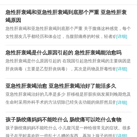
急性肝衰竭和亚急性肝衰竭到底那个严重 亚急性肝衰
竭原因
急性肝衰竭和亚急性肝衰竭到底那个严重 关于腹痛这种感觉，每个
女性朋友几乎都经历和体会过，当腹部痛疼的时候，轻者或许还能
[详细]
忍受，如果稍微严重的话，会疼不欲生，不停的...
急性肝衰竭是什么原因引起的 急性肝衰竭能治愈吗
急性肝衰竭是什么原因引起的 在我国引起急性肝衰竭的主要病因是
肝炎病毒（主要是乙型肝炎病毒），其次是药物及肝毒性物质（如
[详细]
乙醇、化学制剂等）。儿童急性肝衰竭还可见于...
亚急性肝衰竭治愈 亚急性肝衰竭治好了能活多久
亚急性肝衰竭治好的几率是多少 肝移植是肝脏疾病发展到晚期危及
生命时采用外科手术的方法切除已经失去功能的病肝然后把一个健
[详细]
康肝脏植入人体内这个过程就是肝移植俗称“换...
孩子肠绞痛妈妈不能吃什么 肠绞痛可以吃什么食物
孩子肠绞痛妈妈不能吃什么 小儿腹泻是一种给很常见的症状。很多
孩子在平时喜欢吃一些乱七八糟的东西，再加上孩子的抵抗能力和
[详细]