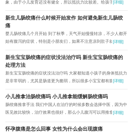
象，由于小儿发育还没有健全，所以抵抗力比较差。给孩子的健康
[详细]
带来严重影响。下面小编我就小儿腹泻如何预防做...
新生儿肠绞痛什么时候开始发作 如何避免新生儿肠绞
痛
婴儿肠绞痛几个月开始 到了秋季，天气开始慢慢转凉，不少人都开
始有腹泻的症状，特别是小朋友们，如果不注意凉到肚子就容易腹
[详细]
泻。妈妈们一般也不想给孩子吃药，毕竟时间长...
新生宝宝肠绞痛的症状没法治疗吗 新生宝宝肠绞痛的
处理方法
新生宝宝肠绞痛的症状没法治疗吗 大家都知道小孩子的身体抵抗力
是非常弱的，尤其是肠道更为脆弱，所以很多小宝宝都有腹泻的经
[详细]
历，小儿腹泻的时候对担心的就是家长了...
小儿推拿治肠绞痛吗 小儿推拿能缓解肠绞痛吗
肠绞痛推拿手法 我们中国人在治疗的时候多数会选择中医，因为中
医见效比较快，治疗效果也很好，那么小儿腹泻可以用推拿来治疗
[详细]
吗?关于这个问题，接下来的内容我们一起来详...
怀孕腹痛是怎么回事 女性为什么会出现腹痛