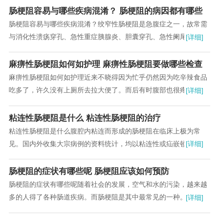
肠梗阻容易与哪些疾病混淆？ 肠梗阻的病因都有哪些
肠梗阻容易与哪些疾病混淆？绞窄性肠梗阻是急腹症之一，故常需
与消化性溃疡穿孔、急性重症胰腺炎、胆囊穿孔、急性阑尾炎或阑
[详细]
尾穿孔等疾病相鉴别。...
麻痹性肠梗阻如何如护理 麻痹性肠梗阻要做哪些检查
麻痹性肠梗阻如何如护理近来不晓得因为忙乎仍然因为吃辛辣食品
吃多了，许久没有上厕所去拉大便了。而后有时腹部也很疼痛。我
[详细]
都不晓得因为何故以致。...
粘连性肠梗阻是什么 粘连性肠梗阻的治疗
粘连性肠梗阻是什么腹腔内粘连而形成的肠梗阻在临床上极为常
见。国内外收集大宗病例的资料统计，均以粘连性或疝嵌顿为最
[详细]
多。...
肠梗阻的症状有哪些呢 肠梗阻应该如何预防
肠梗阻的症状有哪些呢随着社会的发展，空气和水的污染，越来越
多的人得了各种肠道疾病。而肠梗阻是其中最常见的一种。肠梗阻
[详细]
指肠内容物在肠道中通过时受到阻碍。...