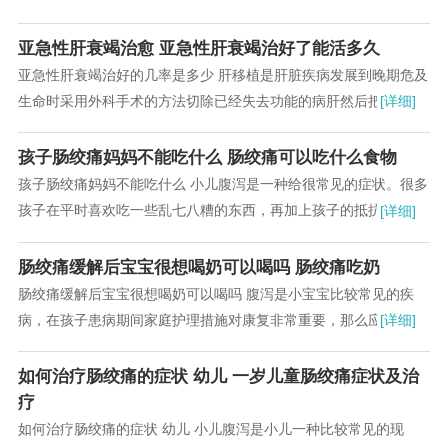
乙醇、化学制剂等）。儿童急性肝衰竭还可见于...
亚急性肝衰竭治愈 亚急性肝衰竭治好了能活多久
亚急性肝衰竭治好的几率是多少 肝移植是肝脏疾病发展到晚期危及
生命时采用外科手术的方法切除已经失去功能的病肝然后把一个健
[详细]
康肝脏植入人体内这个过程就是肝移植俗称“换...
孩子肠绞痛妈妈不能吃什么 肠绞痛可以吃什么食物
孩子肠绞痛妈妈不能吃什么 小儿腹泻是一种给很常见的症状。很多
孩子在平时喜欢吃一些乱七八糟的东西，再加上孩子的抵抗能力和
[详细]
肠胃消化能力较差，小孩子就很容易腹泻，尤其...
肠绞痛缓解后宝宝很想喝奶可以喝吗 肠绞痛吃奶
肠绞痛缓解后宝宝很想喝奶可以喝吗 腹泻是小宝宝比较常见的疾
病，在孩子患病期间家庭护理措施对康复非常重要，那么应该怎样
[详细]
护理出现腹泻孩子呢?这是很多家长都想了解清楚...
如何治疗肠绞痛的症状 幼儿 一岁儿童肠绞痛症状及治
疗
如何治疗肠绞痛的症状 幼儿 小儿腹泻是小儿一种比较常见的现