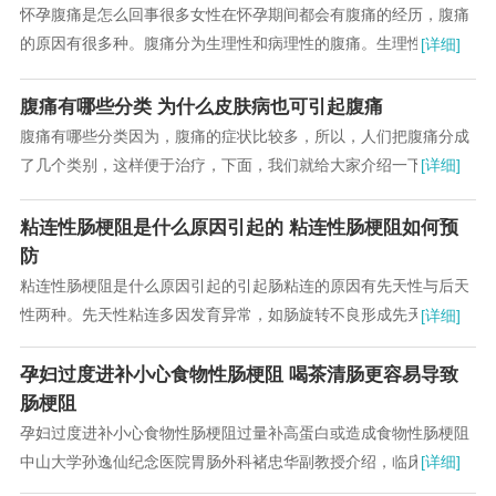
怀孕腹痛是怎么回事很多女性在怀孕期间都会有腹痛的经历，腹痛
的原因有很多种。腹痛分为生理性和病理性的腹痛。生理性的腹痛
[详细]
通过调理会得到一定的缓解，而病理性的腹痛就要...
腹痛有哪些分类 为什么皮肤病也可引起腹痛
腹痛有哪些分类因为，腹痛的症状比较多，所以，人们把腹痛分成
了几个类别，这样便于治疗，下面，我们就给大家介绍一下腹痛的
[详细]
分类，每种分类里还有一些小的分类，所以大家都...
粘连性肠梗阻是什么原因引起的 粘连性肠梗阻如何预
防
粘连性肠梗阻是什么原因引起的引起肠粘连的原因有先天性与后天
性两种。先天性粘连多因发育异常，如肠旋转不良形成先天性纤维
[详细]
束带或胎粪性腹膜炎所致。...
孕妇过度进补小心食物性肠梗阻 喝茶清肠更容易导致
肠梗阻
孕妇过度进补小心食物性肠梗阻过量补高蛋白或造成食物性肠梗阻
中山大学孙逸仙纪念医院胃肠外科褚忠华副教授介绍，临床中发
[详细]
现，妊娠16～20周、32～36周或产后...