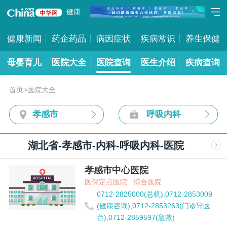
健康
健康新闻
药企药品
病因症状
疾病常识
养生保健
母婴育儿
医院大全
医院查询
医生介绍
疾病查询
首页
>
医院大全
孝感市
呼吸内科
湖北省-孝感市-内科-呼吸内科-医院
孝感市中心医院
医保定点医院
综合医院
0712-2825000(总机),0712-2853009
(健康咨询),0712-2853263(门诊导医
台),0712-2859597(急救)