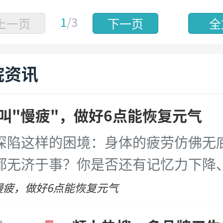
1
/3
上一页
下一页
全
院资讯
叫"慢疲"，做好6点能恢复元气
深陷这样的困境：身体的疲劳仿佛无
都无济于事？你是否还有记忆力下降
肌肉及关节痛、头痛、睡眠差……如
慢疲，做好6点能恢复元气