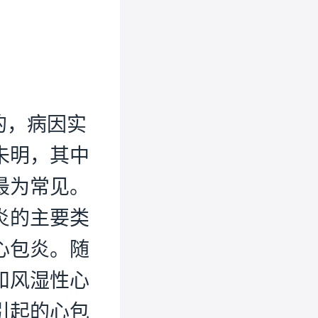
的，病因实
未明，其中
最为常见。
炎的主要类
心包炎。随
和风湿性心
引起的心包