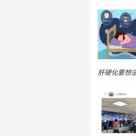
句忘了下
肝硬化要想