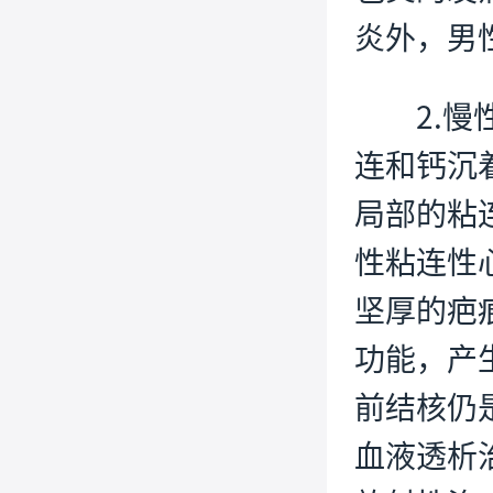
炎外，男
2.
连和钙沉
局部的粘
性粘连性
坚厚的疤
功能，产
前结核仍
血液透析