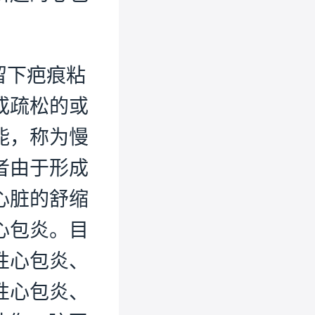
留下疤痕粘
或疏松的或
能，称为慢
者由于形成
心脏的舒缩
心包炎。目
性心包炎、
性心包炎、