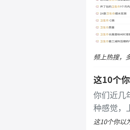
频上热搜，
这10个
你们近几
种感觉，
样样能背
这10个你