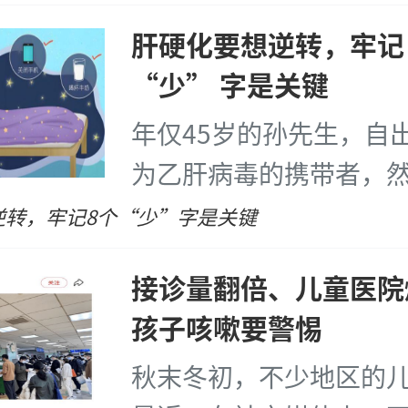
一句
...
[详细]
肝硬化要想逆转，牢记 
“少” 字是关键
年仅45岁的孙先生，自
为乙肝病毒的携带者，
从未进行过复查。因工
逆转，牢记8个
“少”
字是关键
繁参与各类酒局应酬。
接诊量翻倍、儿童医院
重的腹痛、腹胀与腹泻
孩子咳嗽要警惕
往医院接受全面检查。
...
秋末冬初，不少地区的