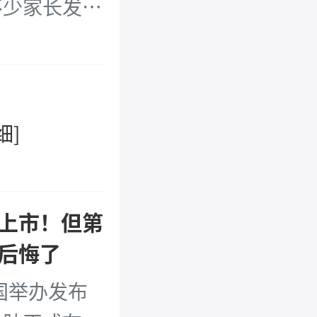
不少家长发帖
儿童院区“人
的孩子。
...
细]
上市！但第
后悔了
国举办发布