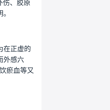
及外伤、胶原
明。
为在正虚的
而外感六
痰饮瘀血等又