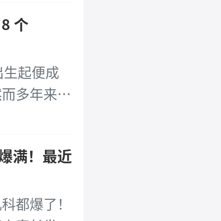
8 个
出生起便成
然而多年来他
作需求，他频
直至身体被严
爆满！最近
所困扰，才前
[详细]
儿科都爆了！