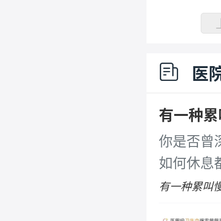
医
有一种累
你是否曾
如何休息
法集中、
有一种累叫
[详细]