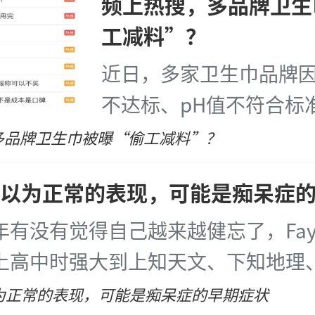
频上热搜，多品牌卫生
工减料”？
近日，多家卫生巾品牌
不达标、pH值不符合标
议，多次登上热搜。据
多品牌卫生巾被曝“偷工减料”？
本周（11月18日至11月
你以为正常的表现，可能是痴呆症
生巾为关键词的微博热搜
个。
...
[详细]
年有没有觉得自己越来越健忘了，Fa
上高中时强大到上知天文、下知地理
的记忆力，现在已经大大减退了，有
以为正常的表现，可能是痴呆症的早期症状