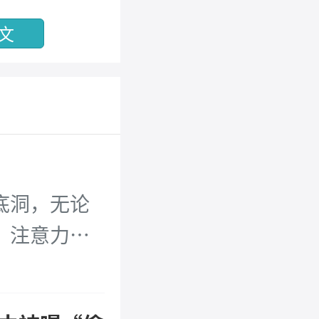
文
底洞，无论
、注意力无
果是这样
...