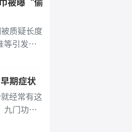
巾被曝“偷
因被质疑长度
准等引发争
不完全统计，
21日）以卫
的早期症状
已超过5
y就经常有这
、九门功课
时说了上一