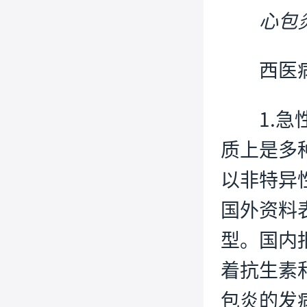
心包
西医
1.
质上是多
以非特异
国外资料
型。国内
着抗生素
包炎的发