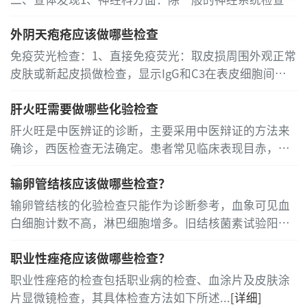
时。
外，特别应注意有无自发性眼震、共济失调、听力障
外阴天疱疮应该做哪些检查
2、计算机体层成像（CT）检查：CT在诊断慢性非
碍、眼底水肿及颅内压增高征
...
[详细]
细菌性前列腺炎时并不敏感，但当慢性非细菌性前列腺
免疫荧光检查：1、直接免疫荧光：取皮损周围外观正常
炎需与前列腺增生、前列腺囊肿、前列腺结核、前列腺
皮肤或新起皮损做检查，显示IgG和C3在表皮细胞间呈
癌等作鉴别诊断时可行此项检查。
鱼网状沉积，其他成分有C1q，C4沉积，阳性率为80％
肝火旺需要做哪些化验检查
～95％，活动性病变者可达100％，少数抗体可为IgM，
3、磁共振成像（MRI）检查：MRI与CT一样，对慢
IgA
...
[详细]
肝火旺是中医辨证的诊断，主要采用中医辩证的方法来
性非细菌性前列腺炎的诊断并不敏感，仅在与其他疾病
确诊，西医检查无法确定。患者常见临床表现目赤，易
作鉴别诊断时使用。
怒，头痛，胁痛，口苦，吐血，咯血，脉弦数等症
...
[详
4、尿流动力学检查：对疑有下尿路梗阻时可行本检
输卵管结核应该做哪些检查？
细]
查。
输卵管结核的化验检查只能作为诊断参考，血象可见血
白细胞计数不高，淋巴细胞增多。旧结核菌素试验阳性
说明体内曾有结核感染，若为强阳性说明目前仍有活动
职业性痤疮应该做哪些检查？
性病灶，但不能说明病灶部位，若为阴性提示不曾有过
结核感染，化验检查均属非特异性
...
[详细]
职业性痤疮的检查包括职业病的检查、血涂片及皮肤涂
片显微镜检查，其具体检查方法如下所述
...
[详细]