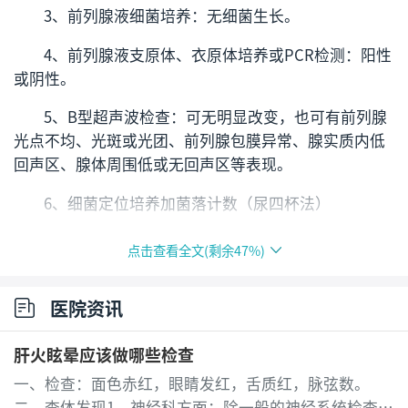
3、前列腺液细菌培养：无细菌生长。
4、前列腺液支原体、衣原体培养或PCR检测：阳性
或阴性。
5、B型超声波检查：可无明显改变，也可有前列腺
光点不均、光斑或光团、前列腺包膜异常、腺实质内低
回声区、腺体周围低或无回声区等表现。
6、细菌定位培养加菌落计数（尿四杯法）
前列腺直肠指诊检查：前列腺可呈饱满、不对称、
点击查看全文(剩余
47
%)
质软、质韧、质硬、结节、触痛、压痛等改变。按摩时
可有张力及排出不畅感。
医院资讯
二、其他检查
肝火眩晕应该做哪些检查
1、前列腺活组织检查：可经会阴或尿道镜穿刺取前
一、检查：面色赤红，眼睛发红，舌质红，脉弦数。
列腺组织活检。一般仅用于需与前列腺癌相鉴别诊断
二、查体发现1、神经科方面：除一般的神经系统检查