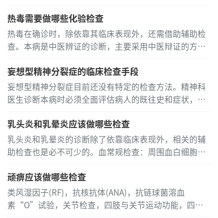
热毒需要做哪些化验检查
热毒在确诊时，除依靠其临床表现外，还需借助辅助检
查。本病是中医辨证的诊断，主要采用中医辩证的方法
来确诊，西医检查无法确定，因此不需要进行西医检
妄想型精神分裂症的临床检查手段
查
...
[详细]
妄想型精神分裂症目前还没有特定的检查方法。精神科
医生诊断本病时必须全面评估病人的既往史和症状，只
有症状持续6个月以上并且有明显的工作、学习和社会功
乳头炎和乳晕炎应该做哪些检查
能缺陷才能考虑诊断本病。在发病初期，来自家人、朋
友和老师的关于病人的情况介绍对诊断非常重要
...
[详细]
乳头炎和乳晕炎的诊断除了依靠临床表现外，相关的辅
助检查也是必不可少的。血常规检查：周围血白细胞总
数可升高，中性粒细胞比例增加
...
[详细]
顽痹应该做哪些检查
类风湿因子(RF)，抗核抗体(ANA)，抗链球菌溶血
素“O”试验，关节检查，四肢与关节运动功能，四肢
的骨和关节平片。检查中要求：听从医生吩咐进行检