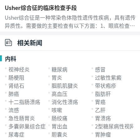
Usher综合征的临床检查手段
查。不必对X线恐慌
...
[详细]
Usher综合征是一种常染色体隐性遗传性疾病，具有遗传
异质性。需要做的主要检查有以下方面：1、眼底检查。
视乳头蜡黄色萎缩，视网膜色素变性，典型者色素沉着
相关新闻
呈骨细胞样，不典型者可呈圆形或不规则形
...
[详细]
内科
视神经炎
糖尿病
感冒
肠梗阻
胃炎
过敏性紫癜
肾结石
腘肌肌腱炎
带状疱疹
肺癌
高血压
脂肪肝
十二指肠溃疡
消化性溃疡
胃癌
流感
咳嗽
乙肝
急性肠胃炎
肠绞痛
胃溃疡
多囊卵巢综合症
胃出血
2型糖尿病性视网
尿毒症
胆囊炎
胃肿瘤