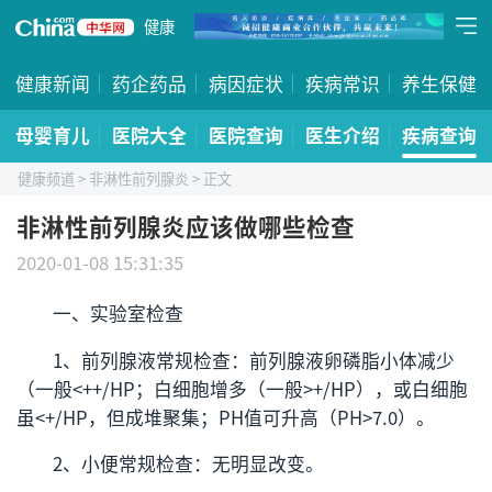
健康
健康新闻
药企药品
病因症状
疾病常识
养生保健
母婴育儿
医院大全
医院查询
医生介绍
疾病查询
健康频道
>
非淋性前列腺炎
> 正文
非淋性前列腺炎应该做哪些检查
2020-01-08 15:31:35
一、实验室检查
1、前列腺液常规检查：前列腺液卵磷脂小体减少
（一般<++/HP；白细胞增多（一般>+/HP），或白细胞
虽<+/HP，但成堆聚集；PH值可升高（PH>7.0）。
2、小便常规检查：无明显改变。