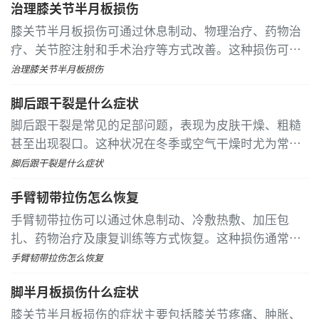
治理膝关节半月板损伤
此时炎症尚未扩散，但阑尾管腔已存在梗阻或感染
膝关节半月板损伤可通过休息制动、物理治疗、药物治
疗、关节腔注射和手术治疗等方式改善。这种损伤可能
与剧烈运动、退行性改变、外伤、关节不稳或先天性因
治理膝关节半月板损伤
素有关。 休息制动是处理膝关节半月板损伤的基础方法
脚后跟干裂是什么症状
脚后跟干裂是常见的足部问题，表现为皮肤干燥、粗糙
甚至出现裂口。这种状况在冬季或空气干燥时尤为常
见，尤其是经常赤脚或穿不透气鞋子的人更容易遇到。
脚后跟干裂是什么症状
脚后跟干裂不仅影响美观，有时还会引起疼痛甚至导致
手臂韧带拉伤怎么恢复
感染。 皮肤缺水是脚后跟干裂的主要原因之一
手臂韧带拉伤可以通过休息制动、冷敷热敷、加压包
扎、药物治疗及康复训练等方式恢复。这种损伤通常由
运动损伤、意外摔倒、过度负重、重复劳损或韧带退变
手臂韧带拉伤怎么恢复
引起。 急性期应立即停止活动并固定受伤部位，使用三
脚半月板损伤什么症状
角巾或支具限制关节运动，避免韧带受到二次牵拉
膝关节半月板损伤的症状主要包括膝关节疼痛、肿胀、