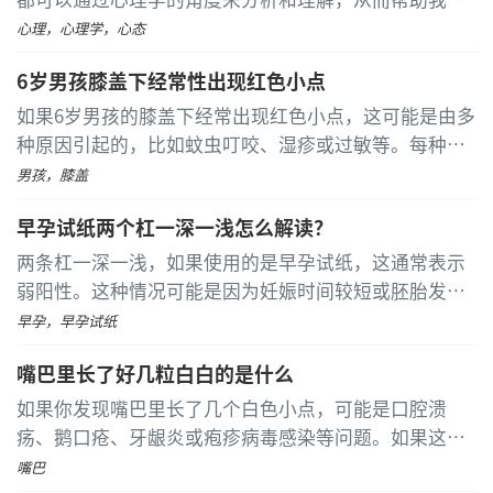
韧带损伤的症状是什么
更好地应对挑战，减少盲目性和无助感。 精神胜利法是
心理，心理学，心态
一种将心理学应用于生活的策略
...
[详细]
韧带损伤的常见症状有，局部疼痛、肿胀、活动障
6岁男孩膝盖下经常性出现红色小点
碍、牵拉韧带时疼痛会加剧，如果韧带完全断裂，则出
如果6岁男孩的膝盖下经常出现红色小点，这可能是由多
现关节不稳，重者会发生关节脱位，也就是我们日常生
种原因引起的，比如蚊虫叮咬、湿疹或过敏等。每种情
活中所说的脱臼。手术治疗不是最佳，多数通过中药还
况都有特定的处理方式，因此建议及时带孩子去看医
男孩，膝盖
给予治疗。从活血化瘀、疏肝理气、软坚散结着手，药
生，获得专业的诊断和治疗建议。 在炎热的夏季，蚊虫
物成分进入内部，消除疼痛，结华^时.骨.方，改善症
早孕试纸两个杠一深一浅怎么解读？
叮咬比较常见
...
[详细]
状，促进损伤软组织的修复，再就是需要通过收缩肌肉
两条杠一深一浅，如果使用的是早孕试纸，这通常表示
来恢复肌肉的力量，为将来恢复正常功能做准备。
弱阳性。这种情况可能是因为妊娠时间较短或胚胎发育
膝关节韧带损伤是伴有局部肿胀、疼痛等症状的，
不良，也可能是检测不准确导致的假阳性。若使用排卵
早孕，早孕试纸
临床表现为局部肿痛、压痛或关节不稳定。向暴力方向
试纸，则需根据测试的具体时间来判断是否正常
...
[详细]
嘴巴里长了好几粒白白的是什么
牵拉时疼痛加剧，有可能发生不稳定或创伤.性.关节炎。
如果你发现嘴巴里长了几个白色小点，可能是口腔溃
踝关节韧带损伤之后，肯定会引起局部的疼痛，由
疡、鹅口疮、牙龈炎或疱疹病毒感染等问题。如果这些
于韧带损伤会引起局部的出血，还会导致局部的肿胀，
白点持续存在或伴有其他不适症状，最好尽快就医以获
嘴巴
损伤越严重，肿胀越明显，同时由于疼痛，踝关节活动