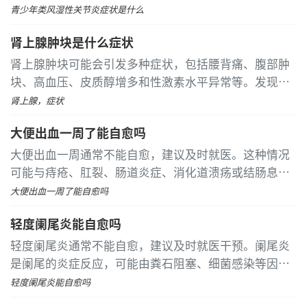
发展可能出现关节畸形，甚至伴随内脏损害
青少年类风湿性关节炎症状是什么
肾上腺肿块是什么症状
肾上腺肿块可能会引发多种症状，包括腰背痛、腹部肿
块、高血压、皮质醇增多和性激素水平异常等。发现这
些症状时应尽快就医，通过肾上腺超声或CT检查来确认
肾上腺，症状
病情。早期诊断和治疗有助于避免症状加重，提高生活
大便出血一周了能自愈吗
质量
大便出血一周通常不能自愈，建议及时就医。这种情况
可能与痔疮、肛裂、肠道炎症、消化道溃疡或结肠息肉
等因素有关，常见症状包括便后滴血、便中带血和腹痛
大便出血一周了能自愈吗
等。 痔疮是常见的肛门疾病，多因久坐或便秘导致肛门
轻度阑尾炎能自愈吗
静脉曲张，表现为便后滴血或喷射状出血
轻度阑尾炎通常不能自愈，建议及时就医干预。阑尾炎
是阑尾的炎症反应，可能由粪石阻塞、细菌感染等因素
引起。若延误治疗，可能会进展为化脓性阑尾炎或穿
轻度阑尾炎能自愈吗
孔。 阑尾炎初期可能仅表现为右下腹隐痛或食欲减退，