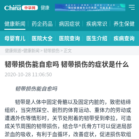
健康
健康新闻
药企药品
病因症状
疾病常识
养生保健
母婴育儿
医院大全
医院查询
医生介绍
疾病查询
健康频道
>
健康新闻
>
韧带损伤
> 正文
韧带损伤能自愈吗 韧带损伤的症状是什么
2020-10-28 11:06:50
韧带损伤能自愈吗
韧带是人体中固定骨骼以及固定内脏的，致密结缔
组织，当突然踩空、剧烈的体育运动、重体力的劳动或
遭遇外伤等情形时，关节处附着的韧带受到牵拉，可造
成关节周围的韧带损伤，结合华^氏骨方T可以促进局部
淤血的吸收，有利于血循环，改善症状，促进损伤软组