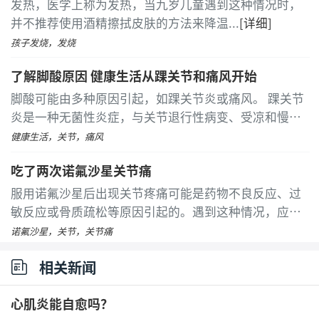
发热，医学上称为发热，当九岁儿童遇到这种情况时，
并不推荐使用酒精擦拭皮肤的方法来降温
...
[详细]
孩子发烧，发烧
了解脚酸原因 健康生活从踝关节和痛风开始
脚酸可能由多种原因引起，如踝关节炎或痛风。 踝关节
炎是一种无菌性炎症，与关节退行性病变、受凉和慢性
劳损等因素有关。患者常感到脚部酸痛，并伴有局部疼
健康生活，关节，痛风
痛和红肿等症状。热敷可以加速血液循环，缓解酸痛
吃了两次诺氟沙星关节痛
感
...
[详细]
服用诺氟沙星后出现关节疼痛可能是药物不良反应、过
敏反应或骨质疏松等原因引起的。遇到这种情况，应尽
快就医，并在医生指导下进行适当的治疗。诺氟沙星是
诺氟沙星，关节，关节痛
一种常见的喹诺酮类抗生素，虽然它在治疗一些感染方
相关新闻
面效果显著，但也可能带来一些不良反应
...
[详细]
心肌炎能自愈吗？