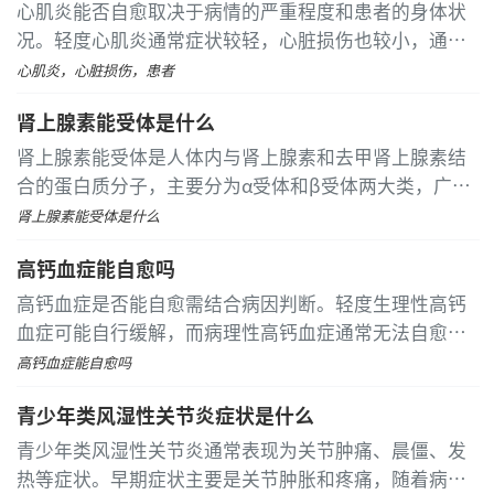
心肌炎能否自愈取决于病情的严重程度和患者的身体状
况。轻度心肌炎通常症状较轻，心脏损伤也较小，通过
适当的休息和饮食调整可以缓解症状，并有可能自愈。
心肌炎，心脏损伤，患者
然而，中度或重度心肌炎的心脏损伤较重，自愈的可能
肾上腺素能受体是什么
性较小，需要积极治疗
肾上腺素能受体是人体内与肾上腺素和去甲肾上腺素结
合的蛋白质分子，主要分为α受体和β受体两大类，广泛
分布于心脏、血管、平滑肌等组织中，参与调节血压、
肾上腺素能受体是什么
心率、支气管扩张等多种生理功能。 α受体分为α1和α2
高钙血症能自愈吗
两种亚型
高钙血症是否能自愈需结合病因判断。轻度生理性高钙
血症可能自行缓解，而病理性高钙血症通常无法自愈。
由短期维生素D过量或脱水等可逆因素引发的高钙血
高钙血症能自愈吗
症，在纠正诱因后血钙水平可能逐渐恢复正常
青少年类风湿性关节炎症状是什么
青少年类风湿性关节炎通常表现为关节肿痛、晨僵、发
热等症状。早期症状主要是关节肿胀和疼痛，随着病情