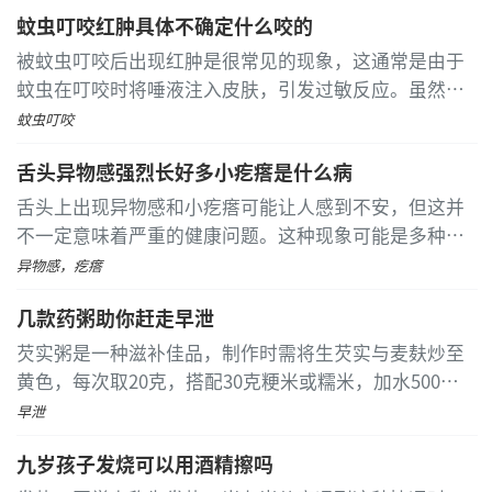
得专业诊断和治疗。 口腔溃疡常见于维生素缺乏或口腔
受限。
蚊虫叮咬红肿具体不确定什么咬的
创伤后，表现为白色斑块状隆起，伴有疼痛和灼热感
...
[详细]
腰部韧带损伤以后，首先会出现腰部的疼痛情况，
被蚊虫叮咬后出现红肿是很常见的现象，这通常是由于
特别是在腰部活动时牵拉损伤的韧带，导致疼痛明显的
蚊虫在叮咬时将唾液注入皮肤，引发过敏反应。虽然具
加重。再就是出现局部的压痛，如果说出现韧带.撕.裂严
体是哪种蚊虫叮咬的可能不容易确定，但常见的叮咬者
蚊虫叮咬
重的以后，还会见到有皮下瘀血和皮下肿胀的情况。
包括蚊子、跳蚤和臭虫
...
[详细]
舌头异物感强烈长好多小疙瘩是什么病
舌头上出现异物感和小疙瘩可能让人感到不安，但这并
不一定意味着严重的健康问题。这种现象可能是多种因
素导致的，具体原因需要通过专业的医疗检查来确定。
异物感，疙瘩
常见的原因包括牛皮癣、口腔念珠菌感染、舌乳头炎、
几款药粥助你赶走早泄
疱疹病毒感染以及非特异性溃疡等
...
[详细]
芡实粥是一种滋补佳品，制作时需将生芡实与麦麸炒至
黄色，每次取20克，搭配30克粳米或糯米，加水500毫
升慢炖至粥稠。适合早晚空腹温服，但感冒、发烧、二
早泄
便不畅或胸腹满者慎用
...
[详细]
九岁孩子发烧可以用酒精擦吗