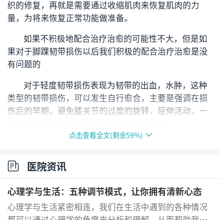
织的修复，再就是需要通过收缩肌肉来恢复肌肉的力
量，为将来恢复正常功能做准备。
如果不积极地配合治疗治愈的可能性不大，但是如
果对于脚踝韧带损伤以后我们积极的配合治疗治愈是没
有问题的
对于轻度韧带损伤表现为韧带的出血，水肿，这种
类型的韧带损伤，可以发生自行愈合，主要是强调在损
伤后的早期，避免膝关节的过度的旋转，屈伸活动，一
般要求进行膝关节的固定来促进韧带的愈合。
点击查看全文(剩余
59
%)
对于中重度韧带损伤表现为韧带纤维的断裂或者是
部分断裂，这种类型的韧带损伤，无法达到完全愈合
医院资讯
的，对完全断裂的韧带损伤，大多需要进行手术治疗，
对部分断裂的韧带损伤，在一定程度上韧带能够维持膝
心理学与生活：五种调节模式，让你拥有清新心态
关节的稳定性，比正常情况下它的力量较弱，对于运动
心理学与生活紧密相连，我们在生活中遇到的各种情况
需求比较高的病人，则需要手术治疗。
都可以通过心理学的角度来分析和理解，从而帮助我们