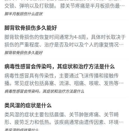
交锁、弹响以及打软腿。 膝关节疼痛是半月板损伤最核
心的症状。疼痛通常位于膝关节内侧或外侧的关节间隙
脚半月板损伤什么症状
处，具体位置取决于内侧或外侧半月板受损。在行走、
脚背软骨损伤多久能好
上下楼梯、下蹲或扭转膝关节时，疼痛会明显加剧
脚背软骨损伤的恢复时间通常为4-8周，具体时长取决于
损伤的严重程度、治疗是否及时以及个人的康复情况。
脚背软骨损伤的恢复过程可以分为几个阶段
脚背软骨损伤多久能好
病毒性感冒会传染吗，其症状和治疗方法是什么
病毒性感冒具有传染性，主要通过飞沫传播和接触传
播。常见症状包括鼻塞、流涕、咽痛、咳嗽、发热等，
可通过多休息、对症用药等方式缓解。 病毒性感冒由流
病毒性感冒会传染吗，其症状和治疗方法是什么
感病毒或普通感冒病毒引起，传染源为患者及隐性感染
类风湿的症状是什么
者
类风湿的症状主要包括晨僵、关节肿胀疼痛、关节畸
形、疲劳乏力和低热。该疾病通常由遗传因素、环境因
素、免疫系统异常、感染及内分泌失调等原因引起，可
类风湿的症状是什么