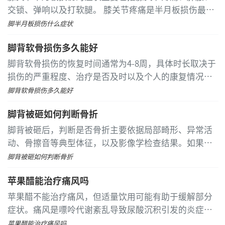
交锁、弹响以及打软腿。 膝关节疼痛是半月板损伤最核
心的症状。疼痛通常位于膝关节内侧或外侧的关节间隙
脚半月板损伤什么症状
处，具体位置取决于内侧或外侧半月板受损。在行走、
脚背软骨损伤多久能好
上下楼梯、下蹲或扭转膝关节时，疼痛会明显加剧
脚背软骨损伤的恢复时间通常为4-8周，具体时长取决于
损伤的严重程度、治疗是否及时以及个人的康复情况。
脚背软骨损伤的恢复过程可以分为几个阶段
脚背软骨损伤多久能好
脚背被砸如何判断骨折
脚背被砸后，判断是否骨折主要依据局部畸形、异常活
动、骨擦音等典型体征，以及影像学检查结果。如果局
部迅速出现明显的肿胀和皮下瘀血，疼痛剧烈且按压时
脚背被砸如何判断骨折
疼痛点非常固定和尖锐，受伤的脚无法承重或站立，这
苹果醋能治疗痛风吗
些迹象提示可能存在骨折
苹果醋不能治疗痛风，但适量饮用可能有助于缓解部分
症状。痛风是嘌呤代谢紊乱导致尿酸沉积引发的炎症性
疾病，需要通过药物和饮食管理来控制病情。 苹果醋含
苹果醋能治疗痛风吗