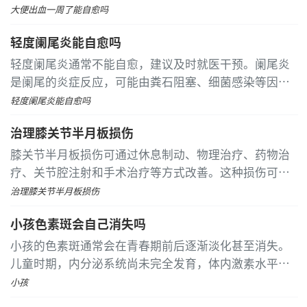
等因素有关，常见症状包括便后滴血、便中带血和腹痛
大便出血一周了能自愈吗
等。 痔疮是常见的肛门疾病，多因久坐或便秘导致肛门
轻度阑尾炎能自愈吗
静脉曲张，表现为便后滴血或喷射状出血
轻度阑尾炎通常不能自愈，建议及时就医干预。阑尾炎
是阑尾的炎症反应，可能由粪石阻塞、细菌感染等因素
引起。若延误治疗，可能会进展为化脓性阑尾炎或穿
轻度阑尾炎能自愈吗
孔。 阑尾炎初期可能仅表现为右下腹隐痛或食欲减退，
治理膝关节半月板损伤
此时炎症尚未扩散，但阑尾管腔已存在梗阻或感染
膝关节半月板损伤可通过休息制动、物理治疗、药物治
疗、关节腔注射和手术治疗等方式改善。这种损伤可能
与剧烈运动、退行性改变、外伤、关节不稳或先天性因
治理膝关节半月板损伤
素有关。 休息制动是处理膝关节半月板损伤的基础方法
小孩色素斑会自己消失吗
小孩的色素斑通常会在青春期前后逐渐淡化甚至消失。
儿童时期，内分泌系统尚未完全发育，体内激素水平波
动较大，导致黑色素合成增加。此外，阳光照射也是色
小孩
素沉着的重要因素。这些因素共同作用，使得色素斑在