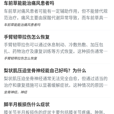
车前草能能治痛风患者吗
儿童时期显得较为明显
车前草对痛风患者可能有一定辅助作用，但不能替代规
范治疗。痛风主要由尿酸代谢异常导致，而车前草具有
利尿作用，可能帮助促进尿酸排泄。 车前草含有黄酮类
车前草能能治痛风患者吗
化合物和车前子胶等成分，传统医学认为其具有清热利
手臂韧带拉伤怎么恢复
湿的功效
手臂韧带拉伤可以通过休息制动、冷敷热敷、加压包
扎、药物治疗及康复训练等方式恢复。这种损伤通常由
运动损伤、意外摔倒、过度负重、重复劳损或韧带退变
手臂韧带拉伤怎么恢复
引起。 急性期应立即停止活动并固定受伤部位，使用三
梨状肌压迫坐骨神经能自己好吗？为什么
角巾或支具限制关节运动，避免韧带受到二次牵拉
梨状肌压迫坐骨神经通常无法完全自愈，但通过适当的
治疗和康复措施可以显著缓解症状。这种情况的原因包
括肌肉过度紧张、外伤或解剖结构异常，治疗方法涵盖
坐骨神经，神经
物理治疗、药物治疗和生活方式调整
脚半月板损伤什么症状
膝关节半月板损伤的症状主要包括膝关节疼痛、肿胀、