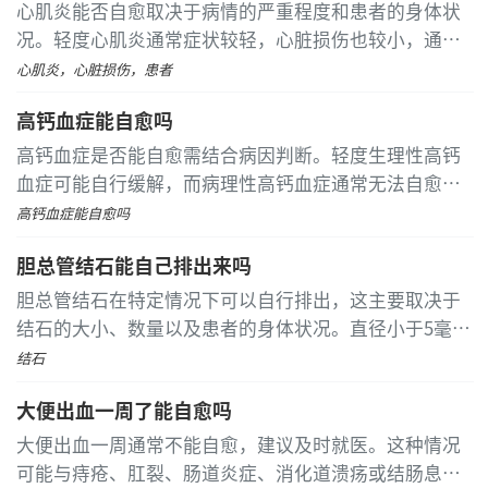
心肌炎能否自愈取决于病情的严重程度和患者的身体状
况。轻度心肌炎通常症状较轻，心脏损伤也较小，通过
适当的休息和饮食调整可以缓解症状，并有可能自愈。
心肌炎，心脏损伤，患者
然而，中度或重度心肌炎的心脏损伤较重，自愈的可能
高钙血症能自愈吗
性较小，需要积极治疗
高钙血症是否能自愈需结合病因判断。轻度生理性高钙
血症可能自行缓解，而病理性高钙血症通常无法自愈。
由短期维生素D过量或脱水等可逆因素引发的高钙血
高钙血症能自愈吗
症，在纠正诱因后血钙水平可能逐渐恢复正常
胆总管结石能自己排出来吗
胆总管结石在特定情况下可以自行排出，这主要取决于
结石的大小、数量以及患者的身体状况。直径小于5毫米
的结石更有可能通过胆总管进入肠道，而较大或伴有明
结石
显症状的结石通常难以自行排出，应及时就医评估
大便出血一周了能自愈吗
大便出血一周通常不能自愈，建议及时就医。这种情况
可能与痔疮、肛裂、肠道炎症、消化道溃疡或结肠息肉