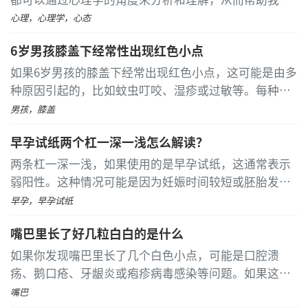
节损伤的初期，整个关节的弥漫性发热特别是髌上囊皮
更好地应对挑战，减少盲目性和无助感。 精神胜利法是
温增高提示关节积血，膝内侧或外侧局部的皮温升高提
心理，心理学，心态
一种将心理学应用于生活的策略
...
[详细]
示内侧或外侧的侧副制带损伤。在急性膝关节损伤，因
6岁男孩膝盖下经常性出现红色小点
疼痛淤血，患肢肌肉发生格李，肌张力增高;在肌肉菱缩
如果6岁男孩的膝盖下经常出现红色小点，这可能是由多
发生时，不仅肌肉容积减小，而且肌肉松弛、肌张力下
种原因引起的，比如蚊虫叮咬、湿疹或过敏等。每种情
降。
况都有特定的处理方式，因此建议及时带孩子去看医
男孩，膝盖
韧带损伤能自愈吗
生，获得专业的诊断和治疗建议。 在炎热的夏季，蚊虫
早孕试纸两个杠一深一浅怎么解读？
叮咬比较常见
...
[详细]
如果不积极地配合治疗治愈的可能性不大，但是如
两条杠一深一浅，如果使用的是早孕试纸，这通常表示
果对于脚踝韧带损伤以后我们积极的配合治疗治愈是没
弱阳性。这种情况可能是因为妊娠时间较短或胚胎发育
有问题的
不良，也可能是检测不准确导致的假阳性。若使用排卵
早孕，早孕试纸
对于轻度韧带损伤表现为韧带的出血，水肿，这种
试纸，则需根据测试的具体时间来判断是否正常
...
[详细]
嘴巴里长了好几粒白白的是什么
类型的韧带损伤，可以发生自行愈合，主要是强调在损
伤后的早期，避免膝关节的过度的旋转，屈伸活动，一
如果你发现嘴巴里长了几个白色小点，可能是口腔溃
般要求进行膝关节的固定来促进韧带的愈合。
疡、鹅口疮、牙龈炎或疱疹病毒感染等问题。如果这些
白点持续存在或伴有其他不适症状，最好尽快就医以获
嘴巴
对于中重度韧带损伤表现为韧带纤维的断裂或者是