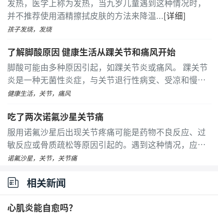
发热，医学上称为发热，当九岁儿童遇到这种情况时，
并不推荐使用酒精擦拭皮肤的方法来降温
...
[详细]
孩子发烧，发烧
了解脚酸原因 健康生活从踝关节和痛风开始
脚酸可能由多种原因引起，如踝关节炎或痛风。 踝关节
炎是一种无菌性炎症，与关节退行性病变、受凉和慢性
劳损等因素有关。患者常感到脚部酸痛，并伴有局部疼
健康生活，关节，痛风
痛和红肿等症状。热敷可以加速血液循环，缓解酸痛
吃了两次诺氟沙星关节痛
感
...
[详细]
服用诺氟沙星后出现关节疼痛可能是药物不良反应、过
敏反应或骨质疏松等原因引起的。遇到这种情况，应尽
快就医，并在医生指导下进行适当的治疗。诺氟沙星是
诺氟沙星，关节，关节痛
一种常见的喹诺酮类抗生素，虽然它在治疗一些感染方
相关新闻
面效果显著，但也可能带来一些不良反应
...
[详细]
心肌炎能自愈吗？