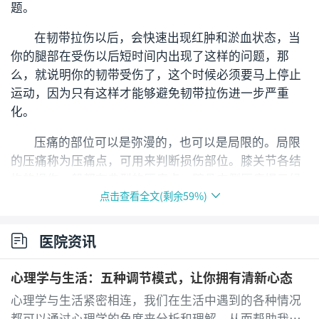
题。
在韧带拉伤以后，会快速出现红肿和淤血状态，当
你的腿部在受伤以后短时间内出现了这样的问题，那
么，就说明你的韧带受伤了，这个时候必须要马上停止
运动，因为只有这样才能够避免韧带拉伤进一步严重
化。
压痛的部位可以是弥漫的，也可以是局限的。局限
的压痛称为压痛点，可用来判断损伤部位。膝关节各结
构的损伤一般都有典型的压痛点。髌骨内侧压痛提示候
点击查看全文(剩余
59
%)
骨内侧支持带损伤、侧副韧带附着点的压痛提示侧副韧
带损伤，髌腱压痛提示髌醚损伤。触摸压痛点要注意体
位。髌骨周围和髌上囊的压痛要在滕关节伸直位触摸，
医院资讯
侧副韧带、半月板、髌腱和胫骨结节的压痛要在屈膝900
触摸。
心理学与生活：五种调节模式，让你拥有清新心态
心理学与生活紧密相连，我们在生活中遇到的各种情况
膝关节局部的皮肤温度也可提示病变的部位。在关
都可以通过心理学的角度来分析和理解，从而帮助我们