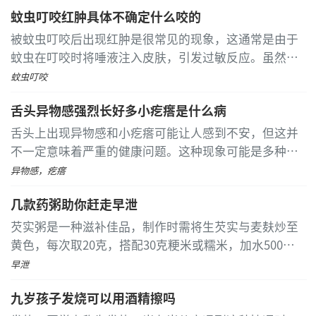
得专业诊断和治疗。 口腔溃疡常见于维生素缺乏或口腔
部分断裂，这种类型的韧带损伤，无法达到完全愈合
蚊虫叮咬红肿具体不确定什么咬的
创伤后，表现为白色斑块状隆起，伴有疼痛和灼热感
...
的，对完全断裂的韧带损伤，大多需要进行手术治疗，
[详细]
被蚊虫叮咬后出现红肿是很常见的现象，这通常是由于
对部分断裂的韧带损伤，在一定程度上韧带能够维持膝
蚊虫在叮咬时将唾液注入皮肤，引发过敏反应。虽然具
关节的稳定性，比正常情况下它的力量较弱，对于运动
体是哪种蚊虫叮咬的可能不容易确定，但常见的叮咬者
蚊虫叮咬
需求比较高的病人，则需要手术治疗。
包括蚊子、跳蚤和臭虫
...
[详细]
舌头异物感强烈长好多小疙瘩是什么病
舌头上出现异物感和小疙瘩可能让人感到不安，但这并
不一定意味着严重的健康问题。这种现象可能是多种因
素导致的，具体原因需要通过专业的医疗检查来确定。
异物感，疙瘩
常见的原因包括牛皮癣、口腔念珠菌感染、舌乳头炎、
几款药粥助你赶走早泄
疱疹病毒感染以及非特异性溃疡等
...
[详细]
芡实粥是一种滋补佳品，制作时需将生芡实与麦麸炒至
黄色，每次取20克，搭配30克粳米或糯米，加水500毫
升慢炖至粥稠。适合早晚空腹温服，但感冒、发烧、二
早泄
便不畅或胸腹满者慎用
...
[详细]
九岁孩子发烧可以用酒精擦吗