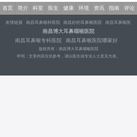
首页
简介
科室
医生
健康
环境
资讯
指南
评论
友情链接
南昌耳鼻喉科医院
南昌好的耳鼻喉医院
南昌耳鼻喉医
院哪家好
北京耳鼻喉医院
北京首大耳鼻喉医院
南昌耳鼻喉科医
南昌博大耳鼻咽喉医院
院哪里好
南昌耳鼻喉医院哪家好
南昌耳鼻喉医院排名哪家好
南
南昌耳鼻喉专科医院
南昌耳鼻喉医院哪家好
昌耳鼻喉医院哪家专业
南昌治疗耳鼻喉的医院排行
南昌哪家医
版权所有：南昌博大耳鼻咽喉医院
院看耳鼻喉效果好
耳鼻喉去南昌哪个医院治疗的好
南昌南昌耳
鼻喉科好的医院
南昌看耳鼻喉科靠谱的医院
南昌看耳鼻喉科医
申明：文章内容仅供参考，请以医生或专业人士意见为准。
院排名前十