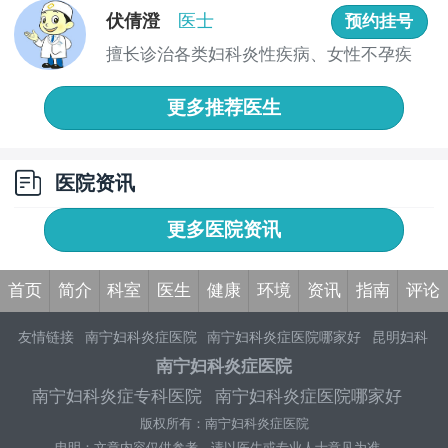
伏倩澄
医士
预约挂号
擅长诊治各类妇科炎性疾病、女性不孕疾
病、子宫...
更多推荐医生
医院资讯
更多医院资讯
首页
简介
科室
医生
健康
环境
资讯
指南
评论
友情链接
南宁妇科炎症医院
南宁妇科炎症医院哪家好
昆明妇科
医院
昆明妇科医院哪家好
苏州妇科医院
南宁妇科炎症医院哪个
南宁妇科炎症医院
好
南宁看妇科炎症哪家医院好
南宁专业看妇科炎症医院
南宁治
南宁妇科炎症专科医院
南宁妇科炎症医院哪家好
疗妇科炎症正规医院
南宁治疗妇科炎症医院专家排行榜
南宁妇
版权所有：南宁妇科炎症医院
科炎症好的医院
南宁治疗妇科炎症医院哪个专业
南宁看妇科炎
症靠谱医院
昆明妇科医院哪家好
重庆治疗高危hpv医院
申明：文章内容仅供参考，请以医生或专业人士意见为准。