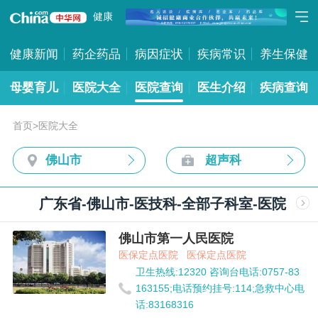
健康
健康新闻
药企药品
病因症状
疾病常识
养生保健
母婴育儿
医院大全
医院查询
医生介绍
疾病查询
首页
>
医院大全
佛山市
超声科
广东省-佛山市-医技科-全部子科室-医院
佛山市第一人民医院
医保定点医院
医保定点医院
卫生热线:12320 咨询台电话:0757-83
163155;电话预约挂号:114;急救中心电
话:83168316