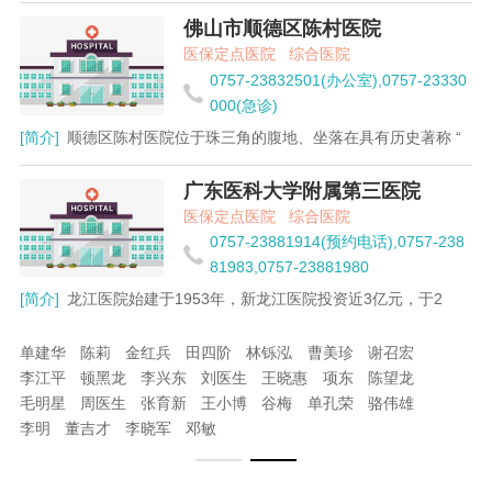
佛山市顺德区陈村医院
医保定点医院
综合医院
0757-23832501(办公室),0757-23330
000(急诊)
[简介]
顺德区陈村医院位于珠三角的腹地、坐落在具有历史著称 “
广东医科大学附属第三医院
医保定点医院
综合医院
0757-23881914(预约电话),0757-238
81983,0757-23881980
[简介]
龙江医院始建于1953年，新龙江医院投资近3亿元，于2
单建华
陈莉
金红兵
田四阶
林铄泓
曹美珍
谢召宏
李江平
顿黑龙
李兴东
刘医生
王晓惠
项东
陈望龙
毛明星
周医生
张育新
王小博
谷梅
单孔荣
骆伟雄
李明
董吉才
李晓军
邓敏