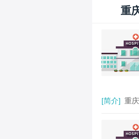
重庆
[简介]
重庆市第三人民医院是一家拥有650张床位，900名职工的国有大型综合性非营利性医院，是重庆市的干部保健医院，涉外医院，首批 “三级甲等”医院，园林式单位，重庆市卫生系统唯一的重庆市百佳文明单位，还是共青团中央和卫生