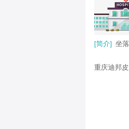
[简介]
坐落于两江环抱、山水相依的重庆市沙坪坝区高滩岩上，有着悠久的历史和光荣的传统。医院前身系国民政府中央医院，1929年建于南京，1941年迁至重庆，1950年正式命名，现为第三军医大学第一附属医院、第一临床医学院。经过80多年的建设发展，业已成为一所集医、教、研于一体的大
重庆迪邦皮