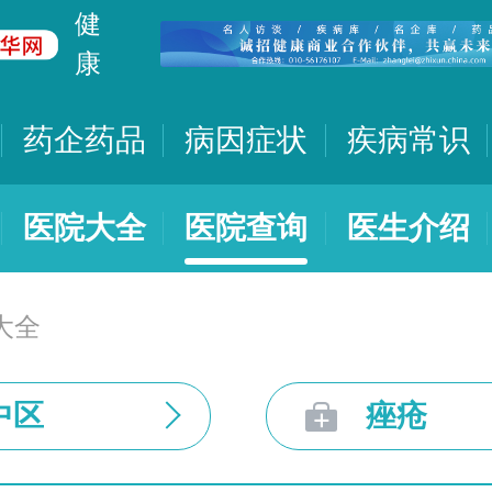
健
康
药企药品
病因症状
疾病常识
医院大全
医院查询
医生介绍
大全
中区
痤疮