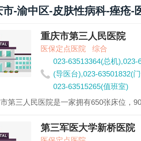
市-渝中区-皮肤性病科-痤疮-
重庆市第三人民医院
医保定点医院
综合
023-63513364(总机),023-
(导医台),023-63501832
023-63515265(值班室)
部授予的青年文明号单位。 重庆市第三人民医院历史悠久，底蕴深厚，其前身是1929年创立的国民政府中央医院。1939年迁至重庆，为国民政府中央医院重庆城区分院，1955年正式命名为重庆市第三人民医院，2006年由市政府批准增挂重庆中俄友好医院牌子，成为重庆中俄友好医院·市三人民医院，是我国惟一的中俄友好医院。 重庆市第三人民医院集医疗护理，科研与教学为一体，长期承担市民的急危重症和疑难病症的诊疗任务，承担全市老干部、老红军、高级干部、港澳同胞、海外侨胞、外宾的诊疗任务及中央领导来渝期间的医疗保健任务。一大批国家级专家学者长期供职于中央医院重庆城区分院，并成为三院的骨干力量。为市三院成为国内具有影响力的医院打下了坚实的基础。 重庆市第三人民医院位于位于重庆市渝中区两路口，毗邻枇杷山公园，俯瞰长江，地处中山路医疗服务群的中心区。年门、急诊约40万人次，收治病人近万人次。总资产超过2亿元。现已形成一院五中心的强势格局（重庆市眼耳鼻喉科医院，重庆市临床检验中心、干部保健中心、微创外科治疗中心、血液净化中心、介入治疗中心），26个临床科室，11个医技科室的格局，还开设了60多个专科专病门诊；医院技术力量雄厚，现有卫生专业人员676人，其中高级职称134人，中级职称242人，硕士57人，博士7人；拥有价值上亿元的先进医疗设备，为医、教、研提供了良好的条件；医疗设施完备，就医环境舒适，充分体现人文关怀，院内设有园林背景音乐系统、触摸屏查询系统、温馨休息厅，病房设有电视、电话、中央控制负压系统、中心供氧、中央冷暖空调、洗涤设施。普通病房、温馨病房、商务病房可满足不同档次就医者的需要。 重庆市第三人民医院发展定位：以先进的医疗技术为核心，在硬件上打造山水园林医院和在软件上塑造无障碍医院。通过三步走发展战略，增强了医院核心竞争力，形成了颇有影响的五大特色和品牌。 技术特色：老年科、耳鼻喉科、眼科、肾内科、普外科、心内科检验科、放射科等强势科室得到了稳步发展。管理特色：通过流程再造，确立以最大限度满足就医者需求的管理和业务流程为核心的组织形式。服务特色：在全国首创无障碍医院建设。环境特色：欧式建筑群体错落有致，中日友好园和休闲康复广场为就医人群提供了优美的活动空间。信息特色：着力建设数字化医院，率先开发医院计算机网络信息管理系统，建设重庆市远程会诊中心。通过开展对外交流与合作，医院品牌影响正在逐步扩大。医院在与日本广岛市立安佐市民病院保持长期合
第三军医大学新桥医院
医保定点医院