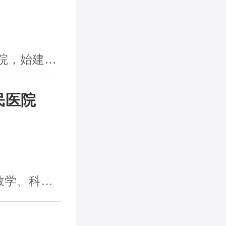
战等历次战争的卫勤保障，以及抗震救灾等重大应急医学救援任务，胸心外科刘欲团教授在对越自卫反击战中荣立一等战功。先后获评“全国拥政爱民模范单位”、全国抗震救灾先进集体、国家基本医疗保险定点单位、医德医风先进单位、全国爱婴医院、全军“药材管理先进单位”、全军绿色营院等称号。 发展愿景 嘉陵江畔悬壶，歌乐山下兴院。新世纪新阶段，新桥人坚持和发展学校“以质量取胜，以特色取胜”的办学思想，始终高举“姓军为兵、保障打赢、服务人民”的办院宗旨，按照“依法治院、科技兴院、人才强院、品质立院”的办院思想，瞄准建设“军内前列，国内一流，国际有影响的研究型国际名院”的建院目标，大力推进一流发展战略，全面加快发展方式转变，持续提高质量内涵，为有效履行军队医院救死扶伤的神圣职责、保障人民群众健康做出新的更大贡献。
民医院
健康需求，2025年7月28日，区委区政府研究通过九龙坡区第二人民医院迁建项目，现区二院迁建工程建设全力推进中。