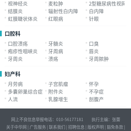
视神经炎
麦粒肿
2型糖尿病性视网
结膜炎
辐射性白内障
白内障
虹膜睫状体炎
红眼病
针眼
口腔科
口腔溃疡
牙髓炎
口臭
疱疹性咽峡炎
牙周病
唇炎
牙周炎
溃疡
牙周脓肿
妇产科
月劳病
子宫肌瘤
怀孕
多囊卵巢综合症
附件炎
不孕症
人流
乳腺增生
剖腹产
网上不良信息举报电话：010-56177181 执行主编：张蕾
关于中华网
|
广告服务
|
联系我们
|
招聘信息
|
版权声明
|
豁免条款
|