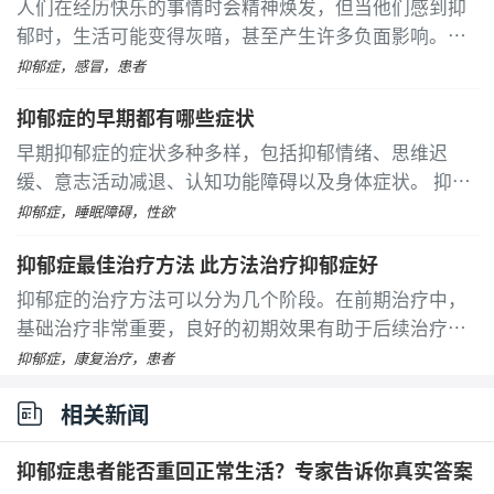
人们在经历快乐的事情时会精神焕发，但当他们感到抑
郁时，生活可能变得灰暗，甚至产生许多负面影响。抑
郁症患者可能会觉得生活无趣，从而产生无助、无力和
抑郁症，感冒，患者
无用感，这些情绪可能导致自杀的念头。 忧虑和抑郁都
抑郁症的早期都有哪些症状
是情绪问题，几乎每个人都会经历某种程度的抑郁
...
[详
细]
早期抑郁症的症状多种多样，包括抑郁情绪、思维迟
缓、意志活动减退、认知功能障碍以及身体症状。 抑郁
情绪主要表现为持续的悲观和消极，患者会感到不快
抑郁症，睡眠障碍，性欲
乐，兴趣下降，严重时甚至会有痛苦、绝望的感觉
...
[详
抑郁症最佳治疗方法 此方法治疗抑郁症好
细]
抑郁症的治疗方法可以分为几个阶段。在前期治疗中，
基础治疗非常重要，良好的初期效果有助于后续治疗。
此阶段主要采用中药疗法，旨在顺气祛邪，消除由各种
抑郁症，康复治疗，患者
原因引起的郁结。 进入中期缓解阶段后，继续使用中药
相关新闻
巩固前期疗效，并进一步缓解病情
...
[详细]
抑郁症患者能否重回正常生活？专家告诉你真实答案