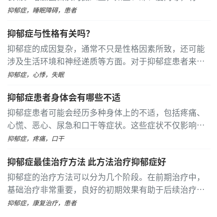
于提高大脑的兴奋性。新鲜蔬菜和水果也是不错的选
抑郁症，睡眠障碍，患者
择，比如菠菜、西兰花、苹果、香蕉和葡萄柚，这些食
抑郁症与性格有关吗？
物能够提供丰富的维生素和矿物质
抑郁症的成因复杂，通常不只是性格因素所致，还可能
涉及生活环境和神经递质等方面。对于抑郁症患者来
说，治疗手段包括一般疗法和药物治疗
抑郁症，心悸，失眠
抑郁症患者身体会有哪些不适
抑郁症患者可能会经历多种身体上的不适，包括疼痛、
心慌、恶心、尿急和口干等症状。这些症状不仅影响患
者的日常生活，也可能加重其心理负担。 抑郁症患者常
抑郁症，疼痛，口干
会感到头痛、肌肉疼痛、关节疼痛或背部疼痛
抑郁症最佳治疗方法 此方法治疗抑郁症好
抑郁症的治疗方法可以分为几个阶段。在前期治疗中，
基础治疗非常重要，良好的初期效果有助于后续治疗。
此阶段主要采用中药疗法，旨在顺气祛邪，消除由各种
抑郁症，康复治疗，患者
原因引起的郁结。 进入中期缓解阶段后，继续使用中药