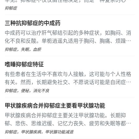
低发病风险。
健康问题，受到生物、心理和社会环境等多方面因素的
抑郁症
影响。 外表开朗的人可能在社交场合表现得活泼积极，
三种抗抑郁症的中成药
但这不代表他们在内心深处没有痛苦
...
[详细]
中成药可以治疗肝气郁结引起的多种症状，如胸闷、消
化不良和反酸。单栀逍遥丸适用于胸闷、胸痛、烦躁易
怒等症状。九味镇泰胶囊则针对气血瘀滞导致的胸闷、
抑郁症，失眠，血瘀
抑郁及食欲不振。舒舒肝解郁胶囊和解郁安神颗粒分别
嗜睡抑郁症特征
用于缓解肝气郁结引发的情绪问题和失眠、焦虑
...
[详细]
有些患者在生活中不喜欢与人接触，这可能与个人性格
有关。然而，长期避免社交、不愿说话可能是自闭症的
表现，这种情况多见于儿童，而成年人出现类似症状则
抑郁症，便秘，消化不良
可能是抑郁症。抑郁症患者除了睡眠障碍，如失眠或过
甲状腺疾病合并抑郁症主要看甲状腺功能
度嗜睡外，还会有其他多种表现
...
[详细]
甲状腺疾病合并抑郁症主要关注甲状腺功能。长期抑
郁、悲伤、思维迟缓、记忆力丧失、疲劳和失眠等都是
抑郁症的征兆。患者容易产生自杀念头，研究显示，抑
抑郁症，甲状腺疾病，甲状腺功能减退