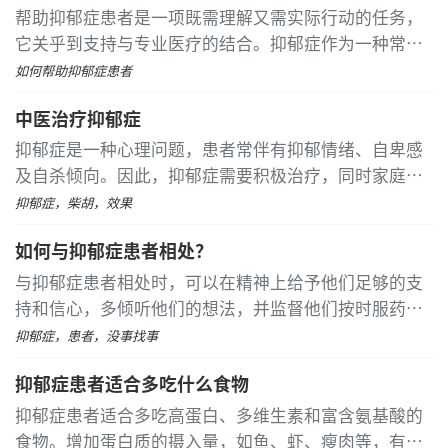
帮助抑郁症患者是一项既需理解又需实际行动的任务，
它关乎到支持与专业医疗的结合。抑郁症作为一种常见
的心理障碍，其特征远不止暂时的心情低落，可能呈现
如何帮助抑郁症患者
为长期的悲伤、失去兴趣、体力疲惫及自我价值贬低
中医治疗抑郁症
抑郁症是一种心理问题，患者常伴有抑郁情绪、自卑感
及自杀倾向。因此，抑郁症需要积极治疗，同时家庭也
应提供足够的关怀和支持，帮助患者尽快恢复。中医在
抑郁症，柴胡，效果
治疗抑郁症方面有一定的效果，例如柴胡散、牡丹和逍
如何与抑郁症患者相处？
遥散等药物都可用于治疗
与抑郁症患者相处时，可以在精神上给予他们足够的支
持和信心，多倾听他们的想法，并监督他们按时服药。
平时也可以通过邀请他们参加曾经喜欢的活动来改变生
抑郁症，患者，没事找事
活环境。 建议深入了解患者的内心世界，理解和体会他
抑郁症患者适合多吃什么食物
们的情感和思维
抑郁症患者适合多吃高蛋白、多维生素和富含氨基酸的
食物。增加蛋白质的摄入量，如鱼、虾、瘦肉等，有助