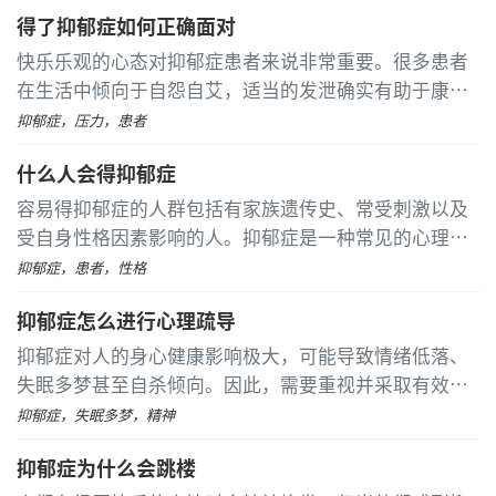
郁症患者的自杀率是普通人的20倍
...
[详细]
得了抑郁症如何正确面对
快乐乐观的心态对抑郁症患者来说非常重要。很多患者
在生活中倾向于自怨自艾，适当的发泄确实有助于康
复，但无休止的抱怨只会增加心理负担，影响人际关系
抑郁症，压力，患者
和生活质量。建议他们放下抱怨，感受生活的美好，接
什么人会得抑郁症
受他人的善意
...
[详细]
容易得抑郁症的人群包括有家族遗传史、常受刺激以及
受自身性格因素影响的人。抑郁症是一种常见的心理疾
病，患者通常会表现出情绪激动和自杀倾向等症状，这
抑郁症，患者，性格
些症状往往由自我封闭导致的精神抑郁引起
...
[详细]
抑郁症怎么进行心理疏导
抑郁症对人的身心健康影响极大，可能导致情绪低落、
失眠多梦甚至自杀倾向。因此，需要重视并采取有效措
施进行治疗。心理疏导是抑郁症治疗中的重要环节。 平
抑郁症，失眠多梦，精神
时可以多听音乐，优美的旋律有助于缓解精神疲劳，轻
抑郁症为什么会跳楼
快舒畅的音乐能让人放松心情
...
[详细]