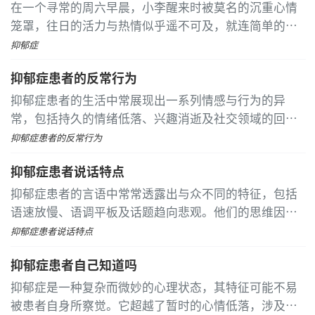
在一个寻常的周六早晨，小李醒来时被莫名的沉重心情
笼罩，往日的活力与热情似乎遥不可及，就连简单的起
床动作都显得异常艰难。经历了一番内心挣扎，他选择
抑郁症
寻求医疗帮助，随后被确诊为抑郁症
抑郁症患者的反常行为
抑郁症患者的生活中常展现出一系列情感与行为的异
常，包括持久的情绪低落、兴趣消逝及社交领域的回
避。他们常被持续的悲伤、空虚感笼罩，这种情绪深远
抑郁症患者的反常行为
且持久，显著区别于短暂的情绪低落
抑郁症患者说话特点
抑郁症患者的言语中常常透露出与众不同的特征，包括
语速放慢、语调平板及话题趋向悲观。他们的思维因抑
郁情绪而变得迟缓，导致说话节奏减慢，给人以沉重与
抑郁症患者说话特点
迟滞的印象
抑郁症患者自己知道吗
抑郁症是一种复杂而微妙的心理状态，其特征可能不易
被患者自身所察觉。它超越了暂时的心情低落，涉及情