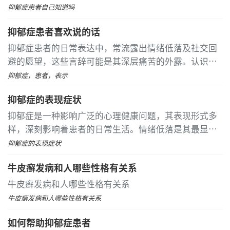
感、兴趣及生理功能的广泛变化，常与日常压力相混
抑郁症患者自己知道吗
淆。患者可能会逐步经历情绪消沉、愉悦感缺失、睡眠
抑郁症患者喜欢说的话
与饮食习惯改变，却误以为这只是生活压力的正常反应
抑郁症患者的日常表达中，常流露出情绪低落及社交回
避的愿望，这些言辞可能是其深层痛苦的外露。认识到
这些表达背后的情感，能增进我们对他们的理解和关
抑郁症，患者，表示
怀。让我们探索他们常说的话语，以及如何更有效地伸
抑郁症的表现症状
出援手。 他们可能会说：“我的心情异常沉重
抑郁症是一种影响广泛的心理健康问题，其表现形式多
样，深刻影响着患者的日常生活。情绪低落是其最显著
特征，患者常感到持久的无助与绝望，对未来丧失希
抑郁症的表现症状
望，这种情绪远超短暂的不快，可持续数周乃至数月之
牛皮癣发病和人哪些性格有关系
久
牛皮癣发病和人哪些性格有关系
牛皮癣发病和人哪些性格有关系
如何帮助抑郁症患者