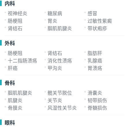
内科
巩固前期疗效，并进一步缓解病情
视神经炎
糖尿病
感冒
肠梗阻
胃炎
过敏性紫癜
肾结石
腘肌肌腱炎
带状疱疹
外科
肠梗阻
肾结石
脂肪肝
十二指肠溃疡
消化性溃疡
乳腺癌
肝癌
甲沟炎
胃溃疡
骨科
腘肌肌腱炎
髋关节脱位
滑囊炎
肌腱炎
关节炎
韧带损伤
骨膜炎
风湿性关节炎
脊髓损伤
眼科