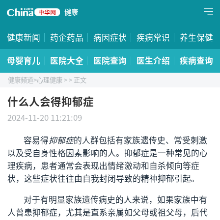
健康
健康新闻
药企药品
病因症状
疾病常识
养生保健
母婴育儿
医院大全
医院查询
医生介绍
疾病查询
健康频道
>
心理健康
>
> 正文
什么人会得抑郁症
2024-11-20 11:21:09
容易得
抑郁症
的人群包括有家族遗传史、常受刺激
以及受自身性格因素影响的人。抑郁症是一种常见的心
理疾病，患者通常会表现出情绪激动和自杀倾向等症
状，这些症状往往由自我封闭导致的精神抑郁引起。
对于有明显家族遗传病史的人来说，如果家族中有
人曾患抑郁症，尤其是直系亲属如父母或祖父母，后代