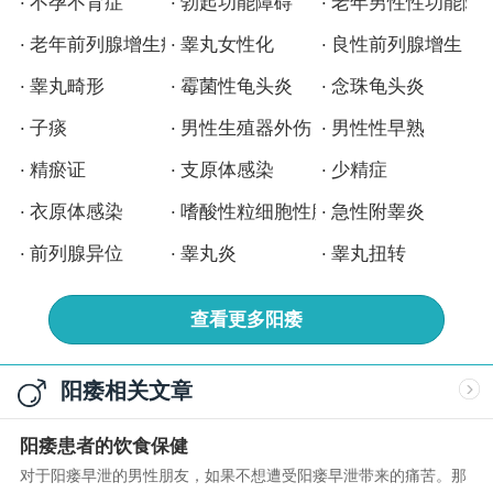
不孕不育症
勃起功能障碍
老年男性性功能障
老年前列腺增生症
睾丸女性化
良性前列腺增生
睾丸畸形
霉菌性龟头炎
念珠龟头炎
子痰
男性生殖器外伤
男性性早熟
精瘀证
支原体感染
少精症
衣原体感染
嗜酸性粒细胞性膀胱炎
急性附睾炎
前列腺异位
睾丸炎
睾丸扭转
查看更多
阳痿
阳痿相关文章
阳痿患者的饮食保健
对于阳瘘早泄的男性朋友，如果不想遭受阳瘘早泄带来的痛苦。那