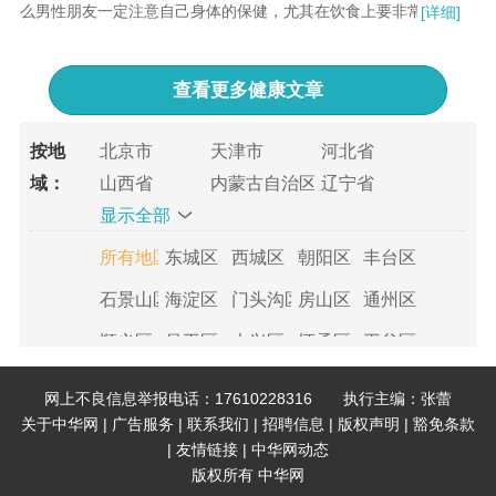
么男性朋友一定注意自己身体的保健，尤其在饮食上要非常的注
[详细]
意...
查看更多
健康文章
按地
北京市
天津市
河北省
山西省
内蒙古自治区
辽宁省
域：
显示全部
吉林省
黑龙江省
上海市
江苏省
浙江省
安徽省
所有地区
东城区
西城区
朝阳区
丰台区
福建省
江西省
山东省
石景山区
海淀区
门头沟区
房山区
通州区
河南省
湖北省
湖南省
顺义区
昌平区
大兴区
怀柔区
平谷区
广东省
广西壮族自治区
海南省
重庆市
四川省
贵州省
密云县
延庆县
网上不良信息举报电话：17610228316 执行主编：张蕾
云南省
西藏自治区
陕西省
所有地区
和平区
河东区
河西区
南开区
关于中华网
|
广告服务
|
联系我们
|
招聘信息
|
版权声明
|
豁免条款
甘肃省
青海省
宁夏回族自治区
|
友情链接
|
中华网动态
河北区
红桥区
东丽区
西青区
津南区
新疆维吾尔自治区
版权所有 中华网