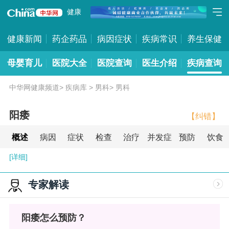
健康
健康新闻
药企药品
病因症状
疾病常识
养生保健
母婴育儿
医院大全
医院查询
医生介绍
疾病查询
中华网健康频道
>
疾病库
>
男科
>
男科
阳痿
【纠错】
概述
病因
症状
检查
治疗
并发症
预防
饮食
[详细]
专家解读
阳痿怎么预防？