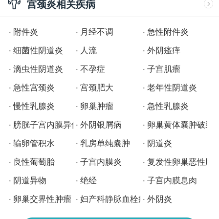
宫颈炎相关疾病
附件炎
月经不调
急性附件炎
细菌性阴道炎
人流
外阴瘙痒
滴虫性阴道炎
不孕症
子宫肌瘤
急性宫颈炎
宫颈肥大
老年性阴道炎
慢性乳腺炎
卵巢肿瘤
急性乳腺炎
膀胱子宫内膜异位症
外阴银屑病
卵巢黄体囊肿破裂
输卵管积水
乳房单纯囊肿
阴道炎
良性葡萄胎
子宫内膜炎
复发性卵巢恶性肿
阴道异物
绝经
子宫内膜息肉
卵巢交界性肿瘤
妇产科静脉血栓病
外阴炎