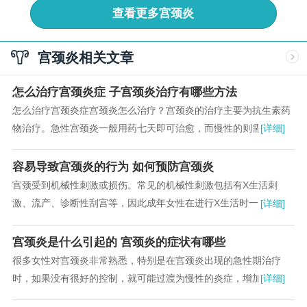
查看更多
宫颈炎
宫颈炎相关文章
怎么治疗宫颈炎症 子宫颈炎治疗有哪些方法
怎么治疗宫颈炎症宫颈炎怎么治疗？宫颈炎的治疗主要为抗生素药
物治疗。急性宫颈炎一般用药七天即可治愈，而慢性的则需要冷
[详细]
冻、激光等物理治疗。...
容易导致宫颈炎的行为 如何预防宫颈炎
宫颈受到机械性刺激或损伤。常见的机械性刺激包括有X生活刺
激、流产、诊断性刮宫等，因此成年女性在进行X生活时一定要做
[详细]
好保护措施，进行X生活时使用安全套，减少意外怀孕进而人工流
产的情况出现，这对宫颈炎的预防起到重要作用。...
宫颈炎是什么引起的 宫颈炎的症状有哪些
很多女性对宫颈炎非常熟悉，特别是在宫颈炎出现的急性期治疗
时，如果没有很好的控制，就可能过渡为慢性的炎症，增加治疗难
[详细]
度。宫颈炎是什么原因引起的？...