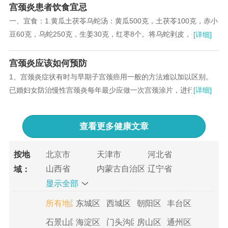
宫颈炎患者饮食宜忌
一、宜食：1.黄瓜土茯苓乌蛇汤：黄瓜500克，土茯苓100克，赤小
豆60克，乌蛇250克，生姜30克，红枣8个。将乌蛇剥皮，去内
[详细]
脏，放入开水锅内煮沸，取肉去骨；鲜黄瓜洗净...
宫颈炎应该如何预防
1、宫颈炎症状有时与早期子宫颈癌用一般的方法难以加以区别。
已婚妇女防治慢性宫颈炎每年最少应做一次宫颈涂片，进行细胞学
[详细]
检查，以利早期发现异常，早期治疗...
查看更多
健康文章
按地
北京市
天津市
河北省
山西省
内蒙古自治区
辽宁省
域：
显示全部
吉林省
黑龙江省
上海市
江苏省
浙江省
安徽省
所有地区
东城区
西城区
朝阳区
丰台区
福建省
江西省
山东省
石景山区
海淀区
门头沟区
房山区
通州区
河南省
湖北省
湖南省