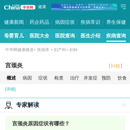
健康
健康新闻
药企药品
病因症状
疾病常识
养生保健
母婴育儿
医院大全
医院查询
医生介绍
疾病查询
中华网健康频道
>
疾病库
>
妇产科
>
妇科
宫颈炎
【纠错】
概述
病因
症状
检查
治疗
并发症
预防
饮食
[详细]
专家解读
宫颈炎原因症状有哪些？