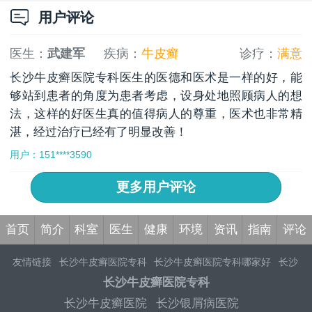
用户评论
医生：
武建军
疾病：
牛皮癣
诊疗：
满意
长沙牛皮癣医院专科医生的医德和医术是一样的好，能
够站到患者的角度为患者考虑，设身处地照顾病人的想
法，这样的好医生真的值得病人的尊重，医术也非常精
湛，经过治疗已经有了明显改善！
用户：151****3590
更多用户评论
首页
简介
科室
医生
健康
环境
资讯
指南
评论
友情链接
长沙牛皮癣医院专科
长沙牛皮癣医院专科哪家好
长沙
牛皮癣医院专科排名
长沙牛皮癣专科医院专科
长沙牛皮癣医院
长沙牛皮癣医院专科
专科哪个好
长沙银屑病医院
长沙银屑病医院医生
长沙牛皮癣医
长沙牛皮癣医院
长沙银屑病医院
院
长沙牛皮癣医院排名
长沙治疗牛皮癣医院
长沙专业牛皮癣医