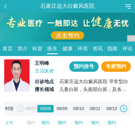
石家庄远大白癜风医院
首页
简介
科室
医生
健康
环境
资讯
指南
评论
王明峰
预约挂号
专家预约
主治医师
出诊地点
石家庄远大白癜风医院 寻常型白
癜风
擅长领域
儿童白斑，头面部白斑，及各类
白癜风诊断与治疗
时段
08/07
08/08
08/09
08/10
08/11
08/12
上午
预约
预约
预约
预约
预约
预约