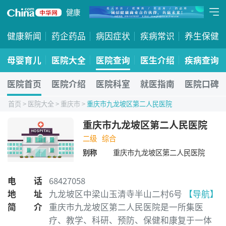
健康
健康新闻
药企药品
病因症状
疾病常识
养生保健
母婴育儿
医院大全
医院查询
医生介绍
疾病查询
医院首页
医院介绍
医院科室
就医指南
医院口碑
首页
>
医院大全
>
重庆市
>
重庆市九龙坡区第二人民医院
重庆市九龙坡区第二人民医院
二级
综合
别称
重庆市九龙坡区第二人民医院
电话
68427058
地址
九龙坡区中梁山玉清寺半山二村6号
【导航】
简介
重庆市九龙坡区第二人民医院是一所集医
疗、教学、科研、预防、保健和康复于一体