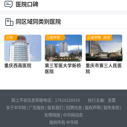
医院口碑
同区域同类别医院
三甲
|
三级甲等
|
三级甲等
|
综合
重庆西南医院
第三军医大学新桥
重庆市第三人民医
医院
院
网上不良信息举报电话：17610228316 执行主编：张蕾
关于中华网
|
广告服务
|
联系我们
|
招聘信息
|
版权声明
|
豁免条款
|
友情链接
|
中华网动态
版权所有 中华网