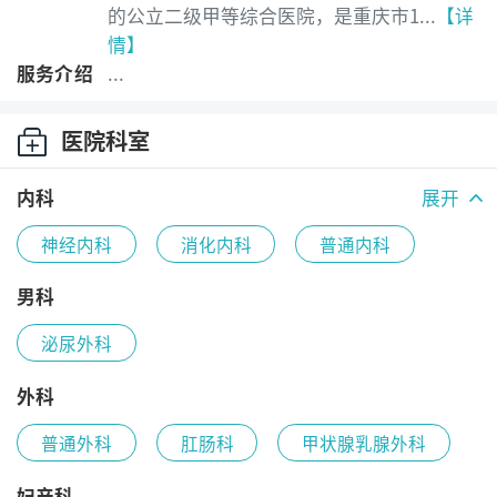
的公立二级甲等综合医院，是重庆市1...
【详
情】
服务介绍
...
医院科室
内科
展开
神经内科
消化内科
普通内科
心血管内科
内分泌代谢科
男科
泌尿外科
呼吸内科
外科
普通外科
肛肠科
甲状腺乳腺外科
妇产科