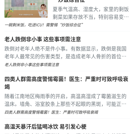
夏季气温高、湿度大，家里的剩饭
剩菜如果存放不当，特别容易变
质。如果误食了变质的剩米饭，轻
一碗剩米饭，吃进ICU！需警惕
“炒饭综合征”
则上吐下泻，重则危及生命。
...
老人跌倒非小事 这些事项需注意
刘才远院长在签约仪式上指出：“本次技术联盟的
[详细]
落地，是全国首个聚焦蔡司机器人全飞秒技术的专科协
跌倒对老年人绝不是件小事。有数据显示，跌倒是我国
作平台，打破区域眼科技术壁垒。未来，我们将依托华
老年人最常见的伤害类型，是造成老年人骨折的首位原
厦眼科上市集团与卡尔·蔡司双重资源优势，推动区域
因，还是老年人因伤害死亡的第一位原因。
...
[详细]
老人跌倒非小事
这些事项需注意
SMILE pro临床诊疗规范、术前筛查标准和术后随访体
系，实现技术互通、专家共享、标准共建，提升区域屈
四类人群需高度警惕霉菌！医生：严重时可致呼吸衰
光诊疗同质化水平，让更多近视患者在家门口就能享受
竭
高标准、高品质的微创摘镜服务。”
随着江南地区梅雨季的开启，高温高湿成了霉菌滋生的
温床。墙角、浴室胶条上那些不起眼的黑斑，可能正酝
酿着健康危机。
...
[详细]
四类人群需高度警惕霉菌！医生：严重时可致呼吸衰竭
高温天暴汗后猛喝冰饮 易引发心梗