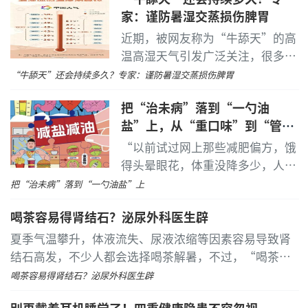
功采购65种药品，327家企业的
家：谨防暑湿交蒸损伤脾胃
521个产品中选。
...
[详细]
近期，被网友称为“牛舔天”的高
温高湿天气引发广泛关注，很多人
表示闷热感如同置身蒸笼。
...
[详
“牛舔天”还会持续多久？专家：谨防暑湿交蒸损伤脾胃
细]
把“治未病”落到“一勺油
盐”上，从“重口味”到“管住
油盐”
“以前试过网上那些减肥偏方，饿
得头晕眼花，体重没降多少，人的
目前合肥视宁眼科医院已建成全飞秒3.0、4.0到
免疫力还下降了。现在在家门口就
把“治未病”落到“一勺油盐”上
SMILE Pro的全谱系全飞秒技术矩阵，可依据患者角膜条
有中医师把脉开方，教我怎么吃、
件、用眼需求定制个性化矫正方案。
喝茶容易得肾结石？泌尿外科医生辟
怎么动，这一个多月腰围小了，人
也精神了。
...
[详细]
依托华厦眼科上市集团平台优势与蔡司原厂深度战
夏季气温攀升，体液流失、尿液浓缩等因素容易导致肾
略合作，合肥视宁眼科医院将以本次技术联盟为核心纽
结石高发，不少人都会选择喝茶解暑，不过，“喝茶容
带，发挥全省首批SMILE pro落地单位的标杆作用。后续
易得肾结石”的说法也一直广为流传
...
[详细]
喝茶容易得肾结石？泌尿外科医生辟
持续联动联盟合作单位，共享前沿技术、专家资源与临
别再戴着耳机睡觉了！四重健康隐患不容忽视