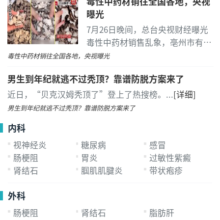
毒性中药材销往全国各地，央视
察"（RetractionWatch）
...
[详细]
曝光
7月26日晚间，总台央视财经曝光
毒性中药材销售乱象，亳州市有商
户违规“代购”毒性中药材生附
毒性中药材销往全国各地，央视曝光
子，通过线下的隐蔽交易，线上商
男生到年纪就逃不过秃顶？靠谱防脱方案来了
户再以“1元链接”为掩护
...
[详细]
近日，“贝克汉姆秃顶了”登上了热搜榜。
...
[详细]
男生到年纪就逃不过秃顶？靠谱防脱方案来了
内科
视神经炎
糖尿病
感冒
肠梗阻
胃炎
过敏性紫癜
肾结石
腘肌肌腱炎
带状疱疹
外科
肠梗阻
肾结石
脂肪肝