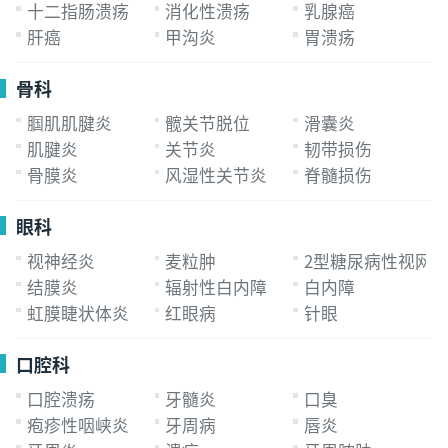
十二指肠溃疡
消化性溃疡
乳腺癌
肝癌
甲沟炎
胃溃疡
骨科
腘肌肌腱炎
髋关节脱位
滑囊炎
肌腱炎
关节炎
韧带损伤
骨膜炎
风湿性关节炎
脊髓损伤
眼科
视神经炎
麦粒肿
2型糖尿病性视网
结膜炎
辐射性白内障
白内障
虹膜睫状体炎
红眼病
针眼
口腔科
口腔溃疡
牙髓炎
口臭
疱疹性咽峡炎
牙周病
唇炎