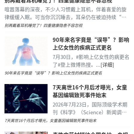
床经验，加速国际同步的微创摘镜技术下沉，让江淮本
地近视人群在家门口即可享受标准化、高品质的前沿屈
喧嚣落幕的深夜，不少人习惯戴上耳机，伴着喜爱的旋
光诊疗服务，助力安徽省眼健康事业高质量发展。
律缓缓入眠。可当你沉沉睡去，耳朵仍在被迫持续“加
班”。
...
[详细]
别再戴着耳机睡觉了！四重健康隐患不容忽视
免责声明：市场有风险，选择需谨慎！此文仅供参
考，不作买卖依据。
90年来名字竟是“误导”？影响
上亿女性的疾病正式更名
7月30日，#影响上亿女性的病更名
了#登上微博热搜。
...
[详细]
90年来名字竟是“误导”？影响上亿女性的疾病正式更名
7天离世16个月后才曝光，女童
基因编辑致死事件始末
2026年7月23日，国际顶级学术期
刊《科学》（Science）新闻调查
报道版块联合学术诚信监督平
7天离世16个月后才曝光，女童基因编辑致死事件始末
台"撤稿观