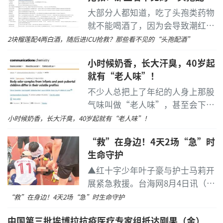
酒”
大部分人都知道，吃了头孢类药物
就不能喝酒了，因为会导致潮红、
多汗、恶心、呕吐、眩晕、心动过
2块榴莲配4两白酒，随后进ICU抢救？那些看不见的“头孢配酒”
速、低血压等，严重时甚至可导致
小时候奶香，长大汗臭，40岁起
心血管衰竭，这些症状都可以统称
就有“老人味”！
为“双硫仑反应”[1]。
...
[详细]
不少人总把上了年纪的人身上那股
10秒扫描，缩短配合时间
气味叫做“老人味”，甚至会下意
识把它和个人卫生习惯差绑定在一
小时候奶香，长大汗臭，40岁起就有“老人味”！
单眼激光操作可控制在10秒内，术中配合时间减
起，但很少有人知道
...
[详细]
少，有助于缓解紧张情绪。
“救”在身边！4天2场“急”时
生命守护
双导航定位，提升矫正精度
▲红十字少年叶子豪与护士马莉开
集成智能中心定位导航与眼球自旋补偿系统，双重
展紧急救援。台海网8月4日讯（导
定位校准，大幅提升手术矫正精准度。
报记者石程罗纳通讯员苏映红陈雅
“救”在身边！4天2场“急”时生命守护
璇文/图）7月27日至30日，短短4
2mm微创无瓣，保护角膜结构
中国第三批埃博拉抗疫医疗专家组抵达刚果（金）
天之内，厦门连续发生两起市民突