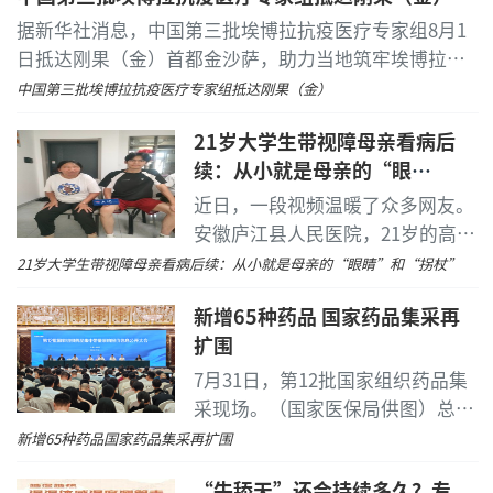
无需制作角膜瓣，仅通过微小切口操作，有助于维
发心跳骤停的危急事件。
...
[详细]
据新华社消息，中国第三批埃博拉抗疫医疗专家组8月1
持角膜生物力学稳定性。
日抵达刚果（金）首都金沙萨，助力当地筑牢埃博拉疫
情防控防线。刚果（金）卫生部代表卢库·马留斯在机
中国第三批埃博拉抗疫医疗专家组抵达刚果（金）
低负压设计，优化术中体验
场迎接专家组。
...
[详细]
21岁大学生带视障母亲看病后
弧形吸附贴合角膜曲率，压迫感较轻，搭配情绪灯
续：从小就是母亲的“眼
光，缓解术前紧张。
睛”和“拐杖”
近日，一段视频温暖了众多网友。
临床数据显示，传统微创全飞秒国内手术量突破850
安徽庐江县人民医院，21岁的高建
万例、全球超1300万例；SMILE pro自2021年在欧洲上
一手拎着个鼓鼓囊囊的蛇皮袋，另
21岁大学生带视障母亲看病后续：从小就是母亲的“眼睛”和“拐杖”
市后，全球临床手术已超45万例，延续无瓣微创优势，
一只手被母亲紧紧挽住，母子俩步
术后干眼发生率更低、恢复周期更短，精准适配高考学
新增65种药品 国家药品集采再
履缓慢，却走得格外稳当。
...
[详
子、征兵军警、公职备考、运动爱好者等各类摘镜人
扩围
细]
群。依托扎实的临床积淀，刘才远院长个人屈光手术量
7月31日，第12批国家组织药品集
超20万例，其中全飞秒手术量突破10万例，临床手术体
采现场。（国家医保局供图）总量
量位居全国前列。
达555种药品！最新一批国家组织
新增65种药品
国家药品集采再扩围
药品集采7月31日在上海开标，成
“牛舔天”还会持续多久？专