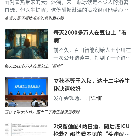
面对暑热带来的大汗淋漓，来一瓶冰饮是不少人的消暑
首选。但医生提醒，这份酣畅淋漓的清凉很可能给心血
管带来危机。
...
[详细]
高温天暴汗后猛喝冰饮
易引发心梗
每天2000多万人在豆包上“看
病”
前不久，百川智能创始人王小川在
一次公开访谈中，提到了一个很关
技术标杆：深耕高品质微创屈光技术
键的数字。他说，豆包现在每天承
每天2000多万人在豆包上“看病”
载的健康咨询的体量，超过2000万
作为全国及省内首批引进蔡司VISUMAX 800机器人
立秋不等于入秋，这十二字养生
人次。
...
[详细]
全飞秒平台、开展SMILE pro新微创术式的专业眼科机
秘诀请收好
构，合肥视宁眼科医院始终深耕前沿屈光技术领域。蔡
发布会现场。
...
[详细]
司VISUMAX 800全国首批认证医师刘才远院长在会上，
带来专项技术课题分享，深度拆解新一代SMILE pro全飞
立秋不等于入秋，这十二字养生秘诀请收好
秒的四大核心革新优势：
2块榴莲配4两白酒，随后进ICU
抢救？那些看不见的“头孢配