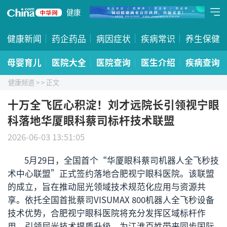
健康
健康新闻
药企药品
病因症状
疾病常识
养生保健
母婴育儿
医院大全
医院查询
医生介绍
疾病查询
健康频道
>
> 正文
十万全飞匠心积淀！刘才远院长引领视宁眼
科落地华厦眼科蔡司标杆技术联盟
2026-06-03 13:51:05
5月29日，全国首个“华厦眼科蔡司机器人全飞秒技
术中心联盟”正式签约落地合肥视宁眼科医院。该联盟
的成立，旨在推动屈光领域技术规范化应用与资源共
享。依托全国首批蔡司VISUMAX 800机器人全飞秒设备
技术优势，合肥视宁眼科医院将充分发挥区域标杆作
用，引领屈光技术提质升级，为江淮百姓带来同步国际