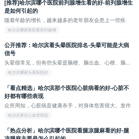
[推荐]哈尔滨哪个医院前列腺增生看的好-前列腺增生
经常久坐，缺乏锻炼的人容易动脉硬化，阻碍前列
是如何引起的
腺的局部血液循环。久坐会压迫前列腺上半身的很大一
随着年龄的增长，越来越多的老年朋友会患上一些疾
部分重量，导致血液循环不畅，不利于前列腺液的排
病。...
泄，增加患前列腺增生的概率。两者有联系，多运动会
哈尔滨哪家医院看前列腺增
减少坐姿时间。
公开推荐：哈尔滨看头晕医院排名-头晕可能是大病
上一页
无
信号
头晕很常见，但有些头晕是脑梗、脑出血、心梗、脑...
哈尔滨哪家头晕医院好
「看点精选」哈尔滨那个医院心脏病看的好-心脏不
好都有哪些表现
众所周知，心脏病是健康杀手，对身体危害很大。发作
时...
哈尔滨香坊心血管医院
「热点分析」哈尔滨哪个医院看腿凉腿麻看的好-腿
凉腿麻主要是怎么引起的