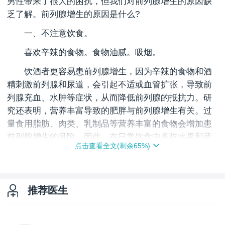
男性带来了很大的困扰，但我们对前列腺增生的原因缺
乏了解。前列腺增生的原因是什么?
一、不注意饮食。
喜欢辛辣的食物。食物油腻。吸烟。
饮酒者更容易患前列腺增生，因为辛辣的食物和酒
精刺激前列腺和尿道，会引起不适或血管扩张，导致前
列腺充血、水肿等症状，从而降低前列腺的抵抗力。研
究还表明，营养丰富导致的肥胖与前列腺增生有关。过
量食用脂肪、肉类、乳制品等营养丰富的食物会增加患
前列腺增生的风险。因此，在日常饮食中多吃水果和蔬
点击查看全文(剩余
65
%)
菜。维他命D也可以补充。降低前列腺增生的发病率。
二、激素缺乏。
按照惯例，睾丸产生雄激素和雌激素，但雄激素较
推荐医生
多，雌激素一.定比例是正常的。前列腺增生是由于睾丸
逐渐萎缩，雌激素分泌减少，导致前列腺对雌激素更加