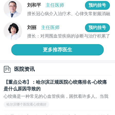
敏感。
刘和平
主任医师
预约挂号
三、放纵性生活。
擅长冠心病介入治疗术、心律失常射频消融
术、永...
过度的性生活会导致性器官充血，前列腺会因持续
刘丽
主任医师
充血而增加。过度持续充血会增加患前列腺增生的风
预约挂号
险。性生活不洁会导致性器官感染，从而降低抵抗力。
擅长：对周围血管疾病的诊断与治疗积累了
另外，要注意前列腺的清洁，因为阴囊和包皮容易藏污
丰富的...
纳垢，不干净的细菌可能会趁机进入，导致前列腺疾
更多推荐医生
病。
四、排便习惯不好。
医院资讯
有的人习惯憋尿，这是个坏习惯，经常憋尿会使尿
液中的毒素沉积，直接伤害前列腺，引起相关的前列腺
【重点公布】：哈尔滨正规医院心绞痛排名-心绞痛
疾病。因为前列腺靠近肛门直肠，如果经常憋大便或便
是什么原因导致的
秘，会导致直肠内粪便过多，压迫前列腺，冲血，增加
心绞痛是一种常见的心血管疾病，困扰着许多人。当我
患前列腺增生的几率。
们...
哈尔滨哪个医院看心绞痛好
五、缺乏锻炼。