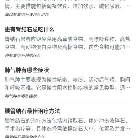
情，主要措施包括调整饮食、增加饮水、碱化尿液、药
物治疗及必要时手术取石。痛风患者出现肾结石可能与
痛风有肾结石该怎么治疗
尿酸排泄异常、高尿酸血症、尿酸盐沉积等因素有关
患有肾结石忌吃什么
肾结石患者应避免食用高草酸食物、高嘌呤食物、高盐
食物、高动物蛋白食物及高糖食物，这些食物可能加重
病情或诱发结石形成。 肾结石患者需要限制摄入菠菜、
患有肾结石忌吃什么
竹笋、花生等富含草酸的食物。草酸在体内与钙结合形
肺气肿有哪些症状
成草酸钙结晶，这是最常见的结石类型
肺气肿主要表现为慢性咳嗽、咳痰、活动后气短、胸闷
和呼吸困难。它是慢性阻塞性肺疾病的常见类型，通常
与长期吸烟、空气污染、职业粉尘暴露等因素有关，确
肺气肿有哪些症状
诊需要通过肺功能检查。 早期的慢性咳嗽在早晨尤为明
胰管结石最佳治疗方法
显，随着病情发展会变成全天持续性咳嗽
胰管结石的治疗方法包括内镜取石、体外冲击波碎石、
手术治疗等，具体选择需依据结石大小、位置及并发症
制定个体化方案。 内镜下逆行胰胆管造影取石适用于直
胰管结石最佳治疗方法