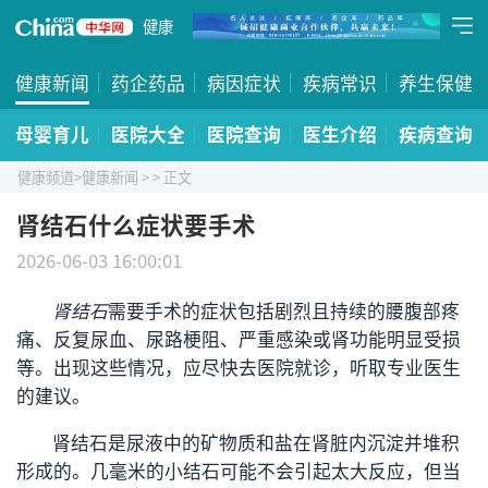
健康
健康新闻
药企药品
病因症状
疾病常识
养生保健
母婴育儿
医院大全
医院查询
医生介绍
疾病查询
健康频道
>
健康新闻
>
> 正文
肾结石什么症状要手术
2026-06-03 16:00:01
肾结石
需要手术的症状包括剧烈且持续的腰腹部疼
痛、反复尿血、尿路梗阻、严重感染或肾功能明显受损
等。出现这些情况，应尽快去医院就诊，听取专业医生
的建议。
肾结石是尿液中的矿物质和盐在肾脏内沉淀并堆积
形成的。几毫米的小结石可能不会引起太大反应，但当