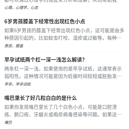
就医。
更好地应对挑战，减少盲目性和无助感。 精神胜利法是
心理，心理学，心态
一种将心理学应用于生活的策略
...
[详细]
6岁男孩膝盖下经常性出现红色小点
如果6岁男孩的膝盖下经常出现红色小点，这可能是由多
种原因引起的，比如蚊虫叮咬、湿疹或过敏等。每种情
况都有特定的处理方式，因此建议及时带孩子去看医
男孩，膝盖
生，获得专业的诊断和治疗建议。 在炎热的夏季，蚊虫
早孕试纸两个杠一深一浅怎么解读？
叮咬比较常见
...
[详细]
两条杠一深一浅，如果使用的是早孕试纸，这通常表示
弱阳性。这种情况可能是因为妊娠时间较短或胚胎发育
不良，也可能是检测不准确导致的假阳性。若使用排卵
早孕，早孕试纸
试纸，则需根据测试的具体时间来判断是否正常
...
[详细]
嘴巴里长了好几粒白白的是什么
如果你发现嘴巴里长了几个白色小点，可能是口腔溃
疡、鹅口疮、牙龈炎或疱疹病毒感染等问题。如果这些
白点持续存在或伴有其他不适症状，最好尽快就医以获
嘴巴