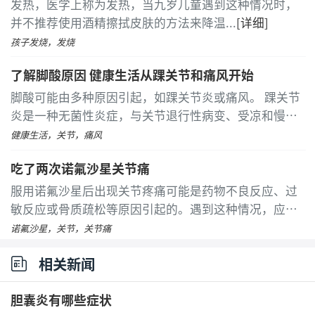
发热，医学上称为发热，当九岁儿童遇到这种情况时，
并不推荐使用酒精擦拭皮肤的方法来降温
...
[详细]
孩子发烧，发烧
了解脚酸原因 健康生活从踝关节和痛风开始
脚酸可能由多种原因引起，如踝关节炎或痛风。 踝关节
炎是一种无菌性炎症，与关节退行性病变、受凉和慢性
劳损等因素有关。患者常感到脚部酸痛，并伴有局部疼
健康生活，关节，痛风
痛和红肿等症状。热敷可以加速血液循环，缓解酸痛
吃了两次诺氟沙星关节痛
感
...
[详细]
服用诺氟沙星后出现关节疼痛可能是药物不良反应、过
敏反应或骨质疏松等原因引起的。遇到这种情况，应尽
快就医，并在医生指导下进行适当的治疗。诺氟沙星是
诺氟沙星，关节，关节痛
一种常见的喹诺酮类抗生素，虽然它在治疗一些感染方
相关新闻
面效果显著，但也可能带来一些不良反应
...
[详细]
胆囊炎有哪些症状