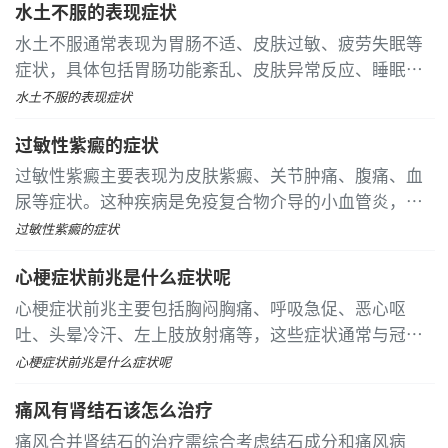
水土不服的表现症状
治疗、物理疗法及中医调理等方式改善
水土不服通常表现为胃肠不适、皮肤过敏、疲劳失眠等
症状，具体包括胃肠功能紊乱、皮肤异常反应、睡眠障
碍、头晕头痛以及食欲下降等方面。 初到新环境时，最
水土不服的表现症状
常见的症状是腹泻、腹胀或便秘，这与当地水质微生物
过敏性紫癜的症状
群落差异和饮食习惯改变有关
过敏性紫癜主要表现为皮肤紫癜、关节肿痛、腹痛、血
尿等症状。这种疾病是免疫复合物介导的小血管炎，属
于常见的变态反应性疾病，好发于儿童和青少年。 皮肤
过敏性紫癜的症状
紫癜是最常见的症状，典型表现为双下肢对称分布的紫
心梗症状前兆是什么症状呢
红色瘀点瘀斑，按压后不褪色
心梗症状前兆主要包括胸闷胸痛、呼吸急促、恶心呕
吐、头晕冷汗、左上肢放射痛等，这些症状通常与冠状
动脉血流急剧减少有关，需要立即就医。 心梗前最典型
心梗症状前兆是什么症状呢
的症状是心前区压榨性疼痛或闷胀感，可能持续数分钟
痛风有肾结石该怎么治疗
至数小时，常因情绪激动或体力活动诱发
痛风合并肾结石的治疗需综合考虑结石成分和痛风病