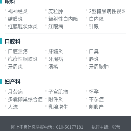
眼科
视神经炎
麦粒肿
2型糖尿病性视网
结膜炎
辐射性白内障
白内障
虹膜睫状体炎
红眼病
针眼
口腔科
口腔溃疡
牙髓炎
口臭
疱疹性咽峡炎
牙周病
唇炎
牙周炎
溃疡
牙周脓肿
妇产科
月劳病
子宫肌瘤
怀孕
多囊卵巢综合症
附件炎
不孕症
人流
乳腺增生
剖腹产
网上不良信息举报电话：010-56177181 执行主编：张蕾