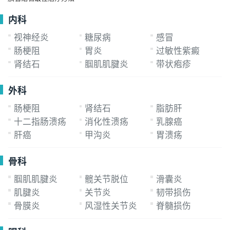
径较小的胰管结石。通过十二指肠镜进入胰管，采用球
内科
囊扩张或网篮直接取出结石
视神经炎
糖尿病
感冒
肠梗阻
胃炎
过敏性紫癜
肾结石
腘肌肌腱炎
带状疱疹
外科
肠梗阻
肾结石
脂肪肝
十二指肠溃疡
消化性溃疡
乳腺癌
肝癌
甲沟炎
胃溃疡
骨科
腘肌肌腱炎
髋关节脱位
滑囊炎
肌腱炎
关节炎
韧带损伤
骨膜炎
风湿性关节炎
脊髓损伤