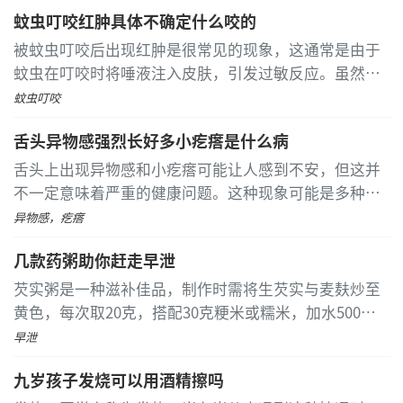
得专业诊断和治疗。 口腔溃疡常见于维生素缺乏或口腔
蚊虫叮咬红肿具体不确定什么咬的
创伤后，表现为白色斑块状隆起，伴有疼痛和灼热感
...
[详细]
被蚊虫叮咬后出现红肿是很常见的现象，这通常是由于
蚊虫在叮咬时将唾液注入皮肤，引发过敏反应。虽然具
体是哪种蚊虫叮咬的可能不容易确定，但常见的叮咬者
蚊虫叮咬
包括蚊子、跳蚤和臭虫
...
[详细]
舌头异物感强烈长好多小疙瘩是什么病
舌头上出现异物感和小疙瘩可能让人感到不安，但这并
不一定意味着严重的健康问题。这种现象可能是多种因
素导致的，具体原因需要通过专业的医疗检查来确定。
异物感，疙瘩
常见的原因包括牛皮癣、口腔念珠菌感染、舌乳头炎、
几款药粥助你赶走早泄
疱疹病毒感染以及非特异性溃疡等
...
[详细]
芡实粥是一种滋补佳品，制作时需将生芡实与麦麸炒至
黄色，每次取20克，搭配30克粳米或糯米，加水500毫
升慢炖至粥稠。适合早晚空腹温服，但感冒、发烧、二
早泄
便不畅或胸腹满者慎用
...
[详细]
九岁孩子发烧可以用酒精擦吗