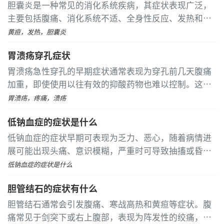
胆囊炎是一种常见的消化系统疾病，其症状表现广泛，
主要包括腹痛、消化系统不适、全身性反应、发热和黄
疸几个方面。 腹痛是急性胆囊炎的典型特征，患者通常
黄疸，发热，胆囊炎
感到中上腹部或右上腹持续疼痛，疼痛性质可能剧烈如
胃溃疡穿孔症状
绞痛，并可能延伸到右肩背部
胃溃疡急性穿孔的早期症状通常表现为穿孔前几天腹痛
加重，即使使用以往有效的抑酸药物也难以控制。这往
往预示着疾病可能正在进展或即将发展为穿孔。一旦确
胃溃疡，疼痛，溃疡
诊胃溃疡，应积极治疗并定期随访，以预防并发症的发
低钠血症的症状是什么
生
低钠血症的症状早期可表现为乏力、恶心，随着病情进
展可能出现头痛、意识模糊，严重时可导致抽搐或昏
迷。这种病理状态是指血清钠浓度低于135毫摩尔每升，
低钠血症的症状是什么
主要由水分潴留过多或钠丢失过量引起
胆管结石的症状有什么
胆管结石通常会引发腹痛、寒战高热和黄疸等症状。腹
痛常见于剑突下或右上腹部，表现为阵发性的绞痛，这