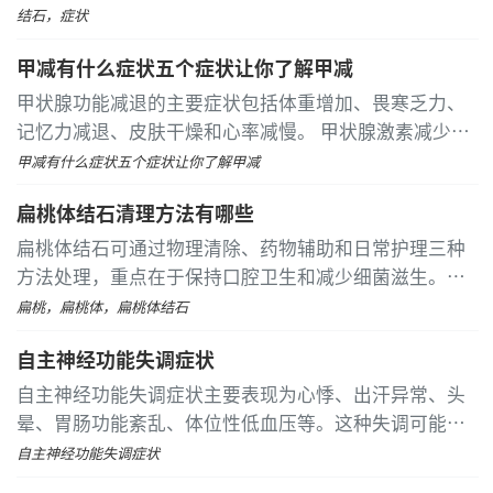
种疼痛可能会向右肩或背部放射，并伴有恶心和呕吐。
结石，症状
这类症状主要是由于胆囊总管平滑肌或Oddi括约肌痉挛
甲减有什么症状五个症状让你了解甲减
导致的结石移动及嵌顿在总胆管下端或壶腹部
甲状腺功能减退的主要症状包括体重增加、畏寒乏力、
记忆力减退、皮肤干燥和心率减慢。 甲状腺激素减少会
降低基础代谢率，导致脂肪分解减慢和水分潴留。患者
甲减有什么症状五个症状让你了解甲减
可能出现非饮食或运动相关的体重上升，即使控制热量
扁桃体结石清理方法有哪些
摄入也难以减轻
扁桃体结石可通过物理清除、药物辅助和日常护理三种
方法处理，重点在于保持口腔卫生和减少细菌滋生。物
理清除包括使用棉签刮除、盐水漱口和冲牙器冲洗；药
扁桃，扁桃体，扁桃体结石
物辅助则涉及抗生素、含漱液和止痛药；日常护理需要
自主神经功能失调症状
调整饮食、加强清洁和定期检查
自主神经功能失调症状主要表现为心悸、出汗异常、头
晕、胃肠功能紊乱、体位性低血压等。这种失调可能与
遗传因素、心理压力、内分泌紊乱、慢性疾病或药物副
自主神经功能失调症状
作用有关，通常可通过生活方式调整、心理干预、药物