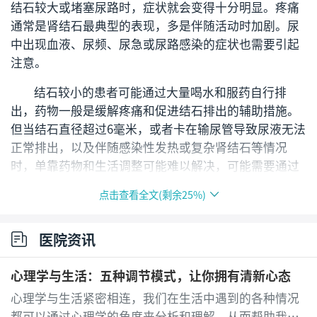
结石较大或堵塞尿路时，症状就会变得十分明显。疼痛
通常是肾结石最典型的表现，多是伴随活动时加剧。尿
中出现血液、尿频、尿急或尿路感染的症状也需要引起
注意。
结石较小的患者可能通过大量喝水和服药自行排
出，药物一般是缓解疼痛和促进结石排出的辅助措施。
但当结石直径超过6毫米，或者卡在输尿管导致尿液无法
正常排出，以及伴随感染性发热或复杂肾结石等情况
时，单靠药物和生活调整可能难以解决，可能需要通过
体外碎石、输尿管镜取石或腹腔镜手术来处理。
点击查看全文(剩余
25
%)
为了预防结石进一步增长或复发，应养成多喝水的
习惯，每日摄入足够的液体，确保尿液不浓稠。饮食上
医院资讯
可以适量减少富含草酸、盐分和动物蛋白的食物摄入，
比如深绿色蔬菜或加工食品，但也无需过度限制。定期
心理学与生活：五种调节模式，让你拥有清新心态
体检尤为重要，特别是曾有肾结石史的朋友，及时监控
心理学与生活紧密相连，我们在生活中遇到的各种情况
可避免拖延病情。如果确实存在上述严重症状，应及时
都可以通过心理学的角度来分析和理解，从而帮助我们