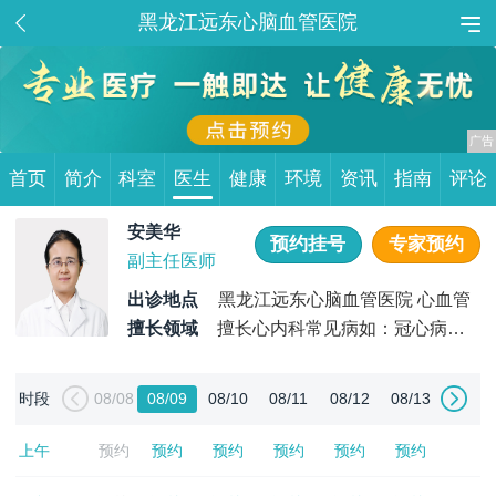
黑龙江远东心脑血管医院
首页
简介
科室
医生
健康
环境
资讯
指南
评论
安美华
预约挂号
专家预约
副主任医师
出诊地点
黑龙江远东心脑血管医院 心血管
内科
擅长领域
擅长心内科常见病如：冠心病、
高血压病、心脏瓣膜病、心力衰竭、心律失常、心肌病、心
肌炎、主动脉病等疾病的诊断和治疗，对心脏内科急重症的
时段
08/08
08/09
08/10
08/11
08/12
08/13
抢救治疗有丰富经验。
上午
预约
预约
预约
预约
预约
预约